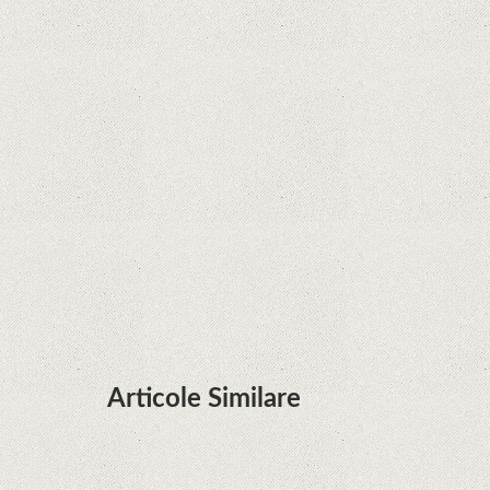
Curtea Supremă reglementează în favoarea
Google în Oracle Java Fight
Zvon: aplicațiile Google nu se mai pot instala pe
terminalele Huawei cu procesoare Kirin
Huawei P50 primeşte o posibilă dată de lansare
şi e mai curând decât credeam; Are cameră
telephoto cu zoom optic variabil
Articole Similare