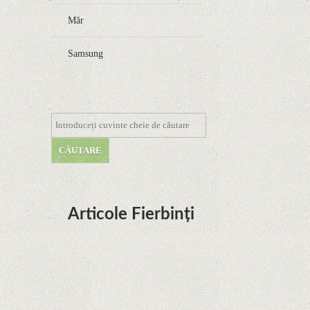
Măr
Samsung
Articole Fierbinți
Dota Anime venind la Netflix în această lună de
la Legenda Korra Studio Mir