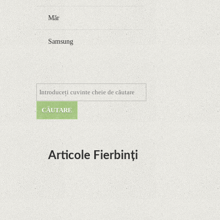
Măr
Samsung
Articole Fierbinți
Dota Anime venind la Netflix în această lună de
la Legenda Korra Studio Mir