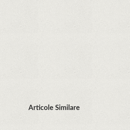
Curtea Supremă reglementează în favoarea
Google în Oracle Java Fight
Zvon: aplicațiile Google nu se mai pot instala pe
terminalele Huawei cu procesoare Kirin
Huawei P50 primeşte o posibilă dată de lansare
şi e mai curând decât credeam; Are cameră
telephoto cu zoom optic variabil
Articole Similare