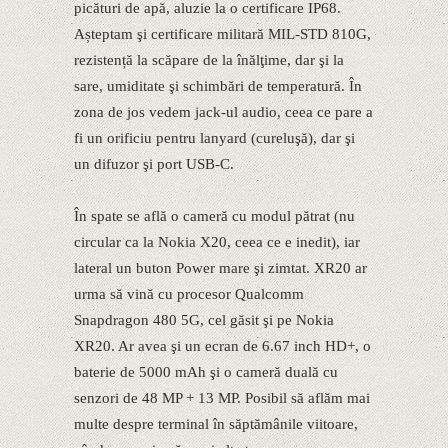
picături de apă, aluzie la o certificare IP68.
Așteptam şi certificare militară MIL-STD 810G,
rezistență la scăpare de la înălţime, dar şi la
sare, umiditate şi schimbări de temperatură. În
zona de jos vedem jack-ul audio, ceea ce pare a
fi un orificiu pentru lanyard (cureluşă), dar şi
un difuzor şi port USB-C.
În spate se află o cameră cu modul pătrat (nu
circular ca la Nokia X20, ceea ce e inedit), iar
lateral un buton Power mare şi zimtat. XR20 ar
urma să vină cu procesor Qualcomm
Snapdragon 480 5G, cel găsit şi pe Nokia
XR20. Ar avea şi un ecran de 6.67 inch HD+, o
baterie de 5000 mAh şi o cameră duală cu
senzori de 48 MP + 13 MP. Posibil să aflăm mai
multe despre terminal în săptămânile viitoare,