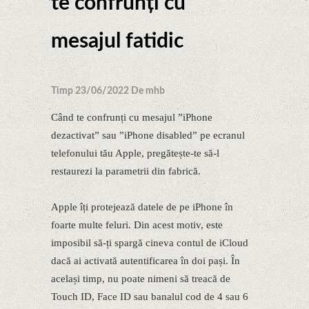
te confrunți cu
mesajul fatidic
Timp 23/06/2022 De mhb
Când te confrunți cu mesajul ”iPhone
dezactivat” sau ”iPhone disabled” pe ecranul
telefonului tău Apple, pregătește-te să-l
restaurezi la parametrii din fabrică.
Apple îți protejează datele de pe iPhone în
foarte multe feluri. Din acest motiv, este
imposibil să-ți spargă cineva contul de iCloud
dacă ai activată autentificarea în doi pași. În
același timp, nu poate nimeni să treacă de
Touch ID, Face ID sau banalul cod de 4 sau 6