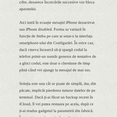
cifre, deoarece încercările succesive vor bloca
aparatului.
Aici intră în ecuație mesajul iPhone dezactivat
sau iPhone disabled. Forma sa variază în
funcție de limba pe care ai setat-o la interfața
smartphone-ului din Configurări. În orice caz,
dacă cineva încearcă să-ți spargă codul la
telefon printr-un număr generos de tentative de
a ghici codul, este doar o chestiune de timp
până când vei ajunge la mesajul de mai sus.
Soluția este una cât se poate de simplă, dar, din
păcate, implicăt pierderea tuturor datelor de pe
terminal. Dacă ți-ai făcut un backup recent în
iCloud, îl vei putea restaura pe acela, după ce
ți-ai readus gadgetul la parametrii din fabrică.