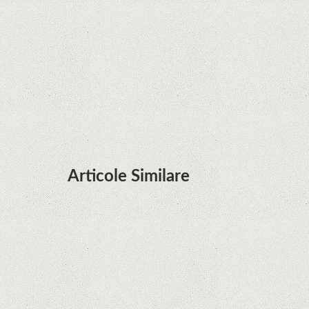
terminalele Huawei cu procesoare Kirin
Huawei P50 primeşte o posibilă dată de lansare
şi e mai curând decât credeam; Are cameră
telephoto cu zoom optic variabil
Articole Similare