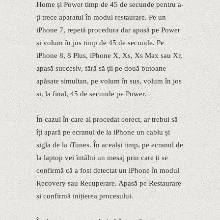
Home și Power timp de 45 de secunde pentru a-
ți trece aparatul în modul restaurare. Pe un
iPhone 7, repetă procedura dar apasă pe Power
și volum în jos timp de 45 de secunde. Pe
iPhone 8, 8 Plus, iPhone X, Xs, Xs Max sau Xr,
apasă succesiv, fără să ții pe două butoane
apăsate simultan, pe volum în sus, volum în jos
și, la final, 45 de secunde pe Power.
În cazul în care ai procedat corect, ar trebui să
îți apară pe ecranul de la iPhone un cablu și
sigla de la iTunes. În acealși timp, pe ecranul de
la laptop vei întâlni un mesaj prin care ți se
confirmă că a fost detectat un iPhone în modul
Recovery sau Recuperare. Apasă pe Restaurare
și confirmă inițierea procesului.