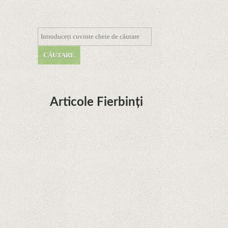
Articole Fierbinți
Dota Anime venind la Netflix în această lună de
la Legenda Korra Studio Mir
Curtea Supremă reglementează în favoarea
Google în Oracle Java Fight
Zvon: aplicațiile Google nu se mai pot instala pe