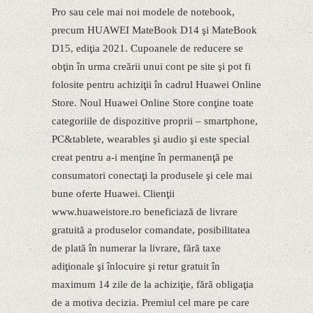
Pro sau cele mai noi modele de notebook,
precum HUAWEI MateBook D14 şi MateBook
D15, ediţia 2021. Cupoanele de reducere se
obţin în urma creării unui cont pe site şi pot fi
folosite pentru achiziţii în cadrul Huawei Online
Store. Noul Huawei Online Store conţine toate
categoriile de dispozitive proprii – smartphone,
PC&tablete, wearables şi audio şi este special
creat pentru a-i menţine în permanenţă pe
consumatori conectaţi la produsele şi cele mai
bune oferte Huawei. Clienţii
www.huaweistore.ro beneficiază de livrare
gratuită a produselor comandate, posibilitatea
de plată în numerar la livrare, fără taxe
adiţionale şi înlocuire şi retur gratuit în
maximum 14 zile de la achiziţie, fără obligaţia
de a motiva decizia. Premiul cel mare pe care