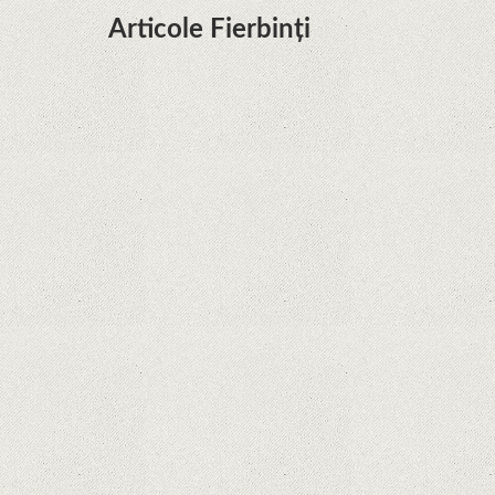
Articole Fierbinți
Dota Anime venind la Netflix în această lună de
la Legenda Korra Studio Mir
Curtea Supremă reglementează în favoarea
Google în Oracle Java Fight
Zvon: aplicațiile Google nu se mai pot instala pe
terminalele Huawei cu procesoare Kirin
Huawei P50 primeşte o posibilă dată de lansare
şi e mai curând decât credeam; Are cameră
telephoto cu zoom optic variabil