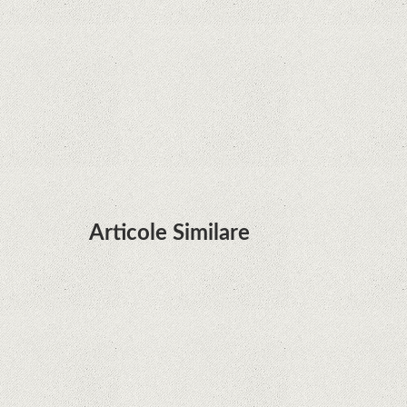
terminalele Huawei cu procesoare Kirin
Huawei P50 primeşte o posibilă dată de lansare
şi e mai curând decât credeam; Are cameră
telephoto cu zoom optic variabil
Articole Similare