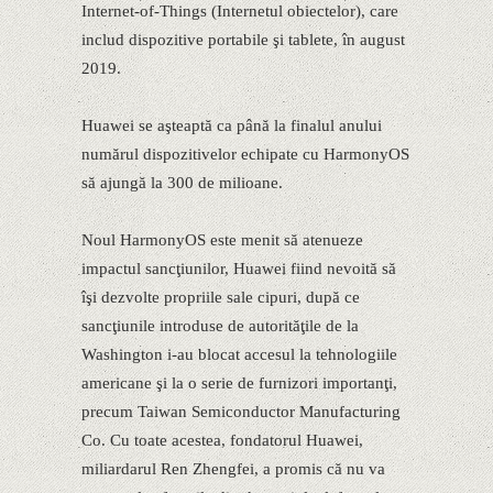
Internet-of-Things (Internetul obiectelor), care
includ dispozitive portabile şi tablete, în august
2019.
Huawei se aşteaptă ca până la finalul anului
numărul dispozitivelor echipate cu HarmonyOS
să ajungă la 300 de milioane.
Noul HarmonyOS este menit să atenueze
impactul sancţiunilor, Huawei fiind nevoită să
îşi dezvolte propriile sale cipuri, după ce
sancţiunile introduse de autorităţile de la
Washington i-au blocat accesul la tehnologiile
americane şi la o serie de furnizori importanţi,
precum Taiwan Semiconductor Manufacturing
Co. Cu toate acestea, fondatorul Huawei,
miliardarul Ren Zhengfei, a promis că nu va