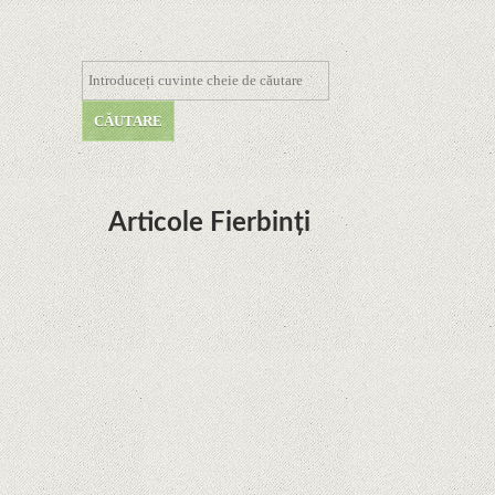
Articole Fierbinți
Dota Anime venind la Netflix în această lună de
la Legenda Korra Studio Mir
Curtea Supremă reglementează în favoarea
Google în Oracle Java Fight
Zvon: aplicațiile Google nu se mai pot instala pe