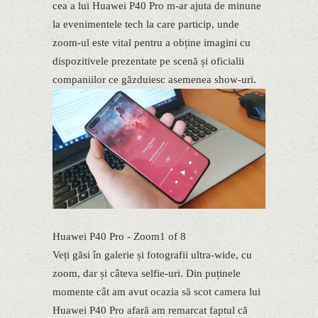
cea a lui Huawei P40 Pro m-ar ajuta de minune
la evenimentele tech la care particip, unde
zoom-ul este vital pentru a obține imagini cu
dispozitivele prezentate pe scenă și oficialii
companiilor ce găzduiesc asemenea show-uri.
Huawei P40 Pro - Zoom1 of 8
Veți găsi în galerie și fotografii ultra-wide, cu
zoom, dar și câteva selfie-uri. Din puținele
momente cât am avut ocazia să scot camera lui
Huawei P40 Pro afară am remarcat faptul că