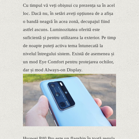
Cu timpul vă veți obișnui cu prezența sa în acel
loc. Dacă nu, în setări aveți opțiunea de a afișa
o bandă neagră în acea zonă, decupajul fiind
astfel ascuns. Luminozitatea oferită este
suficientă și pentru utilizarea la exterior. Pe timp
de noapte puteți activa tema întunecată la
nivelul întregului sistem. Există de asemenea și
un mod Eye Comfort pentru protejarea ochilor,
dar și mod Always-on Display.
Huawei P40 Pro este un flagship în toată regula