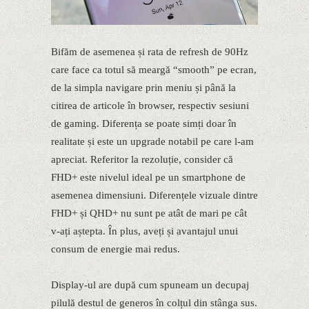
Bifăm de asemenea și rata de refresh de 90Hz
care face ca totul să meargă “smooth” pe ecran,
de la simpla navigare prin meniu și până la
citirea de articole în browser, respectiv sesiuni
de gaming. Diferența se poate simți doar în
realitate și este un upgrade notabil pe care l-am
apreciat. Referitor la rezoluție, consider că
FHD+ este nivelul ideal pe un smartphone de
asemenea dimensiuni. Diferențele vizuale dintre
FHD+ și QHD+ nu sunt pe atât de mari pe cât
v-ați aștepta. În plus, aveți și avantajul unui
consum de energie mai redus.
Display-ul are după cum spuneam un decupaj
pilulă destul de generos în colțul din stânga sus.