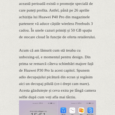
această perioadă există o promoție specială de
care puteți profita. Astfel, până pe 26 aprilie
achiziția lui Huawei P40 Pro din magazinele
partenere vă aduce căștile wireless Freebuds 3
cadou. În unele cazuri primiți și 50 GB spațiu
de stocare cloud în funcție de oferta retailerului.
Acum că am lămurit cum stă treaba cu
unboxing-ul, e momentul pentru design. Din
prima se remarcă câteva schimbări majore față
de Huawei P30 Pro la acest capitol. Spunem
adio decupajului picătură din ecran și regăsim
aici un decupaj pilulă (ce-i drept cam mare).
Acesta găzduiește și ceva extra pe lângă camera
selfie după cum veți afla mai târziu.