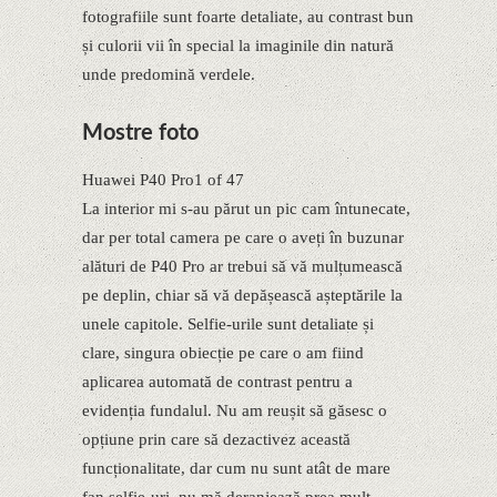
fotografiile sunt foarte detaliate, au contrast bun
și culorii vii în special la imaginile din natură
unde predomină verdele.
Mostre foto
Huawei P40 Pro1 of 47
La interior mi s-au părut un pic cam întunecate,
dar per total camera pe care o aveți în buzunar
alături de P40 Pro ar trebui să vă mulțumească
pe deplin, chiar să vă depășească așteptările la
unele capitole. Selfie-urile sunt detaliate și
clare, singura obiecție pe care o am fiind
aplicarea automată de contrast pentru a
evidenția fundalul. Nu am reușit să găsesc o
opțiune prin care să dezactivez această
funcționalitate, dar cum nu sunt atât de mare
fan selfie-uri, nu mă deranjează prea mult.