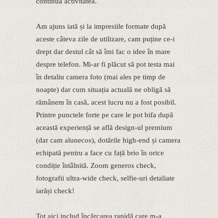
continua activitatea.
Am ajuns iată și la impresiile formate după
aceste câteva zile de utilizare, cam puține ce-i
drept dar destul cât să îmi fac o idee în mare
despre telefon. Mi-ar fi plăcut să pot testa mai
în detaliu camera foto (mai ales pe timp de
noapte) dar cum situația actuală ne obligă să
rămânem în casă, acest lucru nu a fost posibil.
Printre punctele forte pe care le pot bifa după
această experiență se află design-ul premium
(dar cam alunecos), dotările high-end și camera
echipată pentru a face cu față brio în orice
condiție întâlnită. Zoom generos check,
fotografii ultra-wide check, selfie-uri detaliate
iarăși check!
Tot aici includ încărcarea rapidă care m-a