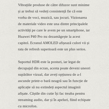
Vibrațiile produse de către difuzor sunt minime
și ar trebui să vedeți consistență fie că este
vorba de voci, muzică, sau jocuri. Vizionarea
de materiale video este una dintre principalele
activități pe care le avem pe un smartphone, iar
Huawei P40 Pro nu dezamăgește la acest
capitol. Ecranul AMOLED afișează culori vii și
rata de refresh superioară este un plus serios.
Suportul HDR este la posturi, iar legat de
decupajul din ecran, acesta poate deveni uneori
supărător vizual, dar aveți opțiunea de a-l
ascunde printr-o bară neagră sau în funcție de
aplicație să nu extindeți aspectul imaginii
afișate. Căștile din cutie își fac treaba pentru
streaming audio, dar și în apeluri, fiind echipate
cu microfon.