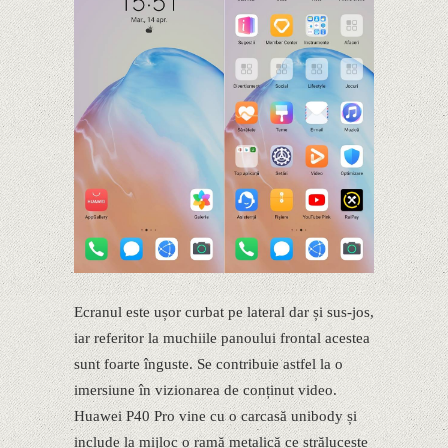
Ecranul este ușor curbat pe lateral dar și sus-jos,
iar referitor la muchiile panoului frontal acestea
sunt foarte înguste. Se contribuie astfel la o
imersiune în vizionarea de conținut video.
Huawei P40 Pro vine cu o carcasă unibody și
include la mijloc o ramă metalică ce strălucește