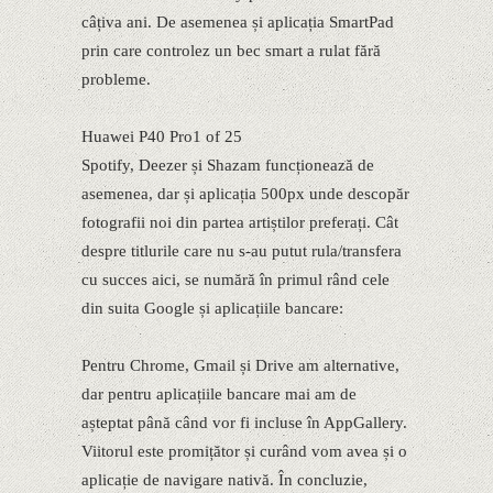
câțiva ani. De asemenea și aplicația SmartPad
prin care controlez un bec smart a rulat fără
probleme.
Huawei P40 Pro1 of 25
Spotify, Deezer și Shazam funcționează de
asemenea, dar și aplicația 500px unde descopăr
fotografii noi din partea artiștilor preferați. Cât
despre titlurile care nu s-au putut rula/transfera
cu succes aici, se numără în primul rând cele
din suita Google și aplicațiile bancare:
Pentru Chrome, Gmail și Drive am alternative,
dar pentru aplicațiile bancare mai am de
așteptat până când vor fi incluse în AppGallery.
Viitorul este promițător și curând vom avea și o
aplicație de navigare nativă. În concluzie,