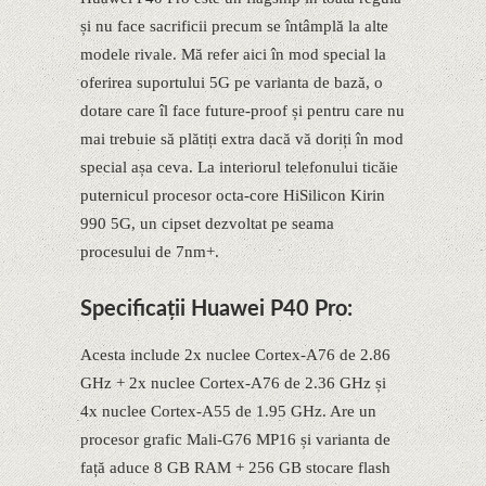
și nu face sacrificii precum se întâmplă la alte
modele rivale. Mă refer aici în mod special la
oferirea suportului 5G pe varianta de bază, o
dotare care îl face future-proof și pentru care nu
mai trebuie să plătiți extra dacă vă doriți în mod
special așa ceva. La interiorul telefonului ticăie
puternicul procesor octa-core HiSilicon Kirin
990 5G, un cipset dezvoltat pe seama
procesului de 7nm+.
Specificații Huawei P40 Pro:
Acesta include 2x nuclee Cortex-A76 de 2.86
GHz + 2x nuclee Cortex-A76 de 2.36 GHz și
4x nuclee Cortex-A55 de 1.95 GHz. Are un
procesor grafic Mali-G76 MP16 și varianta de
față aduce 8 GB RAM + 256 GB stocare flash