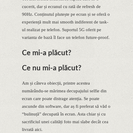
cucerit, dar și ecranul cu rată de refresh de
90Hz. Conținutul plutește pe ecran și se oferă o
experiență mult mai smooth indiferent de task-
ul realizat pe telefon. Suportul 5G oferit pe
varianta de bază îl face un telefon future-proof.
Ce mi-a plăcut?
Ce nu mi-a plăcut?
Am și câteva obiecții, printre acestea
numărându-se mărimea decupajului selfie din
ecran care poate distrage atenția. Se poate
ascunde din software, dar aș fi preferat să văd o
“bulinuță” decupată în ecran. Asta chiar și cu
sacrificiul unei calități foto mai slabe decât cea
livrată aici.