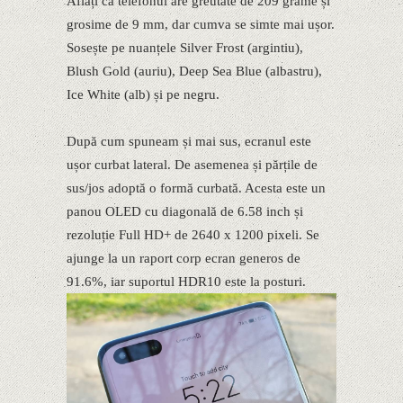
Aflați că telefonul are greutate de 209 grame și
grosime de 9 mm, dar cumva se simte mai ușor.
Sosește pe nuanțele Silver Frost (argintiu),
Blush Gold (auriu), Deep Sea Blue (albastru),
Ice White (alb) și pe negru.
După cum spuneam și mai sus, ecranul este
ușor curbat lateral. De asemenea și părțile de
sus/jos adoptă o formă curbată. Acesta este un
panou OLED cu diagonală de 6.58 inch și
rezoluție Full HD+ de 2640 x 1200 pixeli. Se
ajunge la un raport corp ecran generos de
91.6%, iar suportul HDR10 este la posturi.