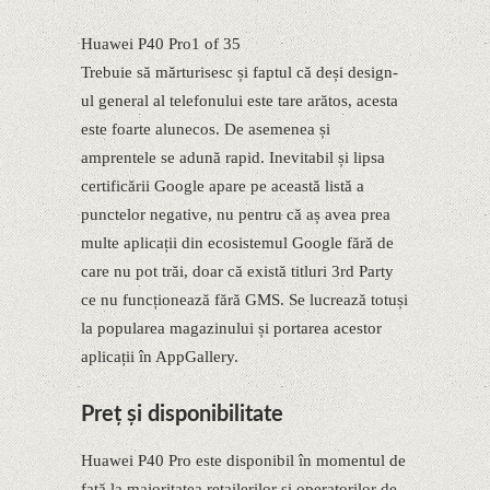
Huawei P40 Pro1 of 35
Trebuie să mărturisesc și faptul că deși design-
ul general al telefonului este tare arătos, acesta
este foarte alunecos. De asemenea și
amprentele se adună rapid. Inevitabil și lipsa
certificării Google apare pe această listă a
punctelor negative, nu pentru că aș avea prea
multe aplicații din ecosistemul Google fără de
care nu pot trăi, doar că există titluri 3rd Party
ce nu funcționează fără GMS. Se lucrează totuși
la popularea magazinului și portarea acestor
aplicații în AppGallery.
Preț și disponibilitate
Huawei P40 Pro este disponibil în momentul de
față la majoritatea retailerilor și operatorilor de