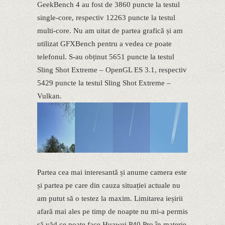
GeekBench 4 au fost de 3860 puncte la testul
single-core, respectiv 12263 puncte la testul
multi-core. Nu am uitat de partea grafică și am
utilizat GFXBench pentru a vedea ce poate
telefonul. S-au obținut 5651 puncte la testul
Sling Shot Extreme – OpenGL ES 3.1, respectiv
5429 puncte la testul Sling Shot Extreme –
Vulkan.
Partea cea mai interesantă și anume camera este
și partea pe care din cauza situației actuale nu
am putut să o testez la maxim. Limitarea ieșirii
afară mai ales pe timp de noapte nu mi-a permis
să văd ce poate face Huawei P40 Pro în materie