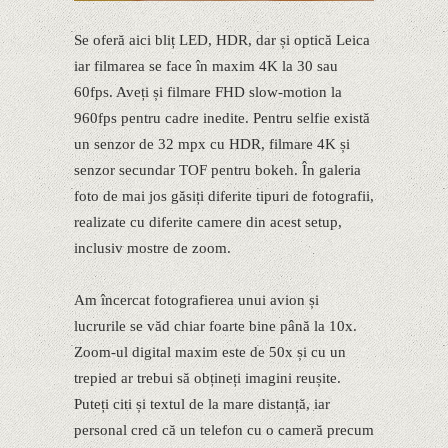
Se oferă aici bliț LED, HDR, dar și optică Leica
iar filmarea se face în maxim 4K la 30 sau
60fps. Aveți și filmare FHD slow-motion la
960fps pentru cadre inedite. Pentru selfie există
un senzor de 32 mpx cu HDR, filmare 4K și
senzor secundar TOF pentru bokeh. În galeria
foto de mai jos găsiți diferite tipuri de fotografii,
realizate cu diferite camere din acest setup,
inclusiv mostre de zoom.
Am încercat fotografierea unui avion și
lucrurile se văd chiar foarte bine până la 10x.
Zoom-ul digital maxim este de 50x și cu un
trepied ar trebui să obțineți imagini reușite.
Puteți citi și textul de la mare distanță, iar
personal cred că un telefon cu o cameră precum