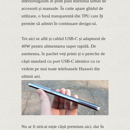
interiorulgăsim în prim plan telefonul urmat de
accesorii și manuale. În cutie apare ghidul de
utilizare, o husă transparentă din TPU care îți
permite să admiri în continuare design-ul.
Tot aici se află și cablul USB-C și adaptorul de
40W pentru alimentarea super rapidă. De
asemenea, în pachet veți primi și o pereche de
căști standard cu port USB-C identice cu ce
vedem pe mai toate telefoanele Huawei din
ultimii ani.
Nu ar fi stricat niște căști premium aici, dar în