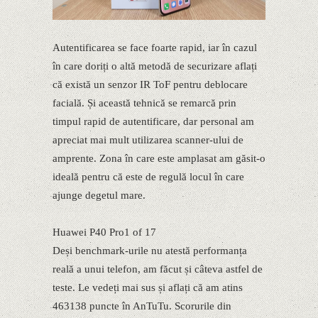
Autentificarea se face foarte rapid, iar în cazul
în care doriți o altă metodă de securizare aflați
că există un senzor IR ToF pentru deblocare
facială. Și această tehnică se remarcă prin
timpul rapid de autentificare, dar personal am
apreciat mai mult utilizarea scanner-ului de
amprente. Zona în care este amplasat am găsit-o
ideală pentru că este de regulă locul în care
ajunge degetul mare.
Huawei P40 Pro1 of 17
Deși benchmark-urile nu atestă performanța
reală a unui telefon, am făcut și câteva astfel de
teste. Le vedeți mai sus și aflați că am atins
463138 puncte în AnTuTu. Scorurile din