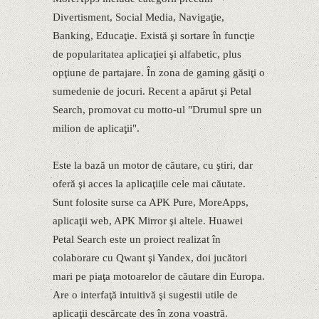
Divertisment, Social Media, Navigaţie,
Banking, Educaţie. Există şi sortare în funcţie
de popularitatea aplicaţiei şi alfabetic, plus
opţiune de partajare. În zona de gaming găsiţi o
sumedenie de jocuri. Recent a apărut şi Petal
Search, promovat cu motto-ul "Drumul spre un
milion de aplicaţii".
Este la bază un motor de căutare, cu ştiri, dar
oferă şi acces la aplicaţiile cele mai căutate.
Sunt folosite surse ca APK Pure, MoreApps,
aplicaţii web, APK Mirror şi altele. Huawei
Petal Search este un proiect realizat în
colaborare cu Qwant şi Yandex, doi jucători
mari pe piaţa motoarelor de căutare din Europa.
Are o interfaţă intuitivă şi sugestii utile de
aplicaţii descărcate des în zona voastră.