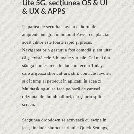
Lite 5G, secțiunea OS & UI
& UX & APPS
Pe partea de securitate avem cititorul de
amprente integrat în butonul Power cel plat, iar
acest cititor este foarte rapid şi precis.
Navigarea prin gesturi a fost comodă şi am uitat
că şi există cele 3 butoane virtuale. Cel mai din
stânga homescreen include un ecran Today,
care afişează shortcut-uri, ştiri, contacte favorite
şi cât timp ai petrecut în aplicaţii în acea zi.
Multitasking-ul se face pe bază de carusel
orizontal de thumbnail-uri, dar şi prin split
screen.
Secţiunea dropdown se activează cu swipe în
jos şi include shortcut-uri utile Quick Settings,