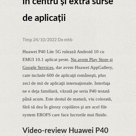
în centru şi extra surse
de aplicaţii
Timp 24/10/2022 De mhb
Huawei P40 Lite 5G rulează Android 10 cu
EMUI 10.1 aplicat peste.
Nu avem Play Store şi
Google Services
, dar avem Huawei AppGallery,
care include 600 de aplicaţii româneşti, plus
zeci de mii de aplicaţii internaţionale. Interfaţa
ne e deja familiară, văzută pe seria P40 testată
până acum. Este destul de matură, viu colorată,
fără să dea în glossy copilăros şi are acel file
system EROFS care face lucrurile mai fluide.
Video-review Huawei P40