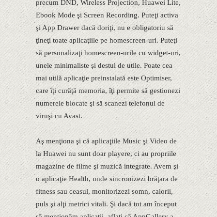
precum DND, Wireless Projection, Huawei Lite,
Ebook Mode şi Screen Recording. Puteţi activa
şi App Drawer dacă doriţi, nu e obligatoriu să
ţineţi toate aplicaţiile pe homescreen-uri. Puteţi
să personalizaţi homescreen-urile cu widget-uri,
unele minimaliste şi destul de utile. Poate cea
mai utilă aplicaţie preinstalată este Optimiser,
care îţi curăţă memoria, îţi permite să gestionezi
numerele blocate şi să scanezi telefonul de
viruşi cu Avast.
Aş menţiona şi că aplicaţiile Music şi Video de
la Huawei nu sunt doar playere, ci au propriile
magazine de filme şi muzică integrate. Avem şi
o aplicaţie Health, unde sincronizezi brăţara de
fitness sau ceasul, monitorizezi somn, calorii,
puls şi alţi metrici vitali. Şi dacă tot am început
să menţionăm aplicaţii, aflaţi că AppGallery a