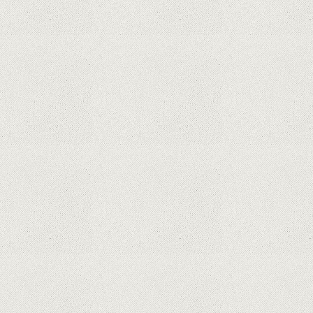
Dota Anime venind la Netflix în această lună de
la Legenda Korra Studio Mir
Curtea Supremă reglementează în favoarea
Google în Oracle Java Fight
Zvon: aplicațiile Google nu se mai pot instala pe
terminalele Huawei cu procesoare Kirin
Huawei P50 primeşte o posibilă dată de lansare
şi e mai curând decât credeam; Are cameră
telephoto cu zoom optic variabil