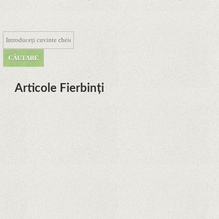
Articole Fierbinți
Dota Anime venind la Netflix în
această lună de la Legenda Korra
Studio Mir
Curtea Supremă reglementează în
favoarea Google în Oracle Java
Fight