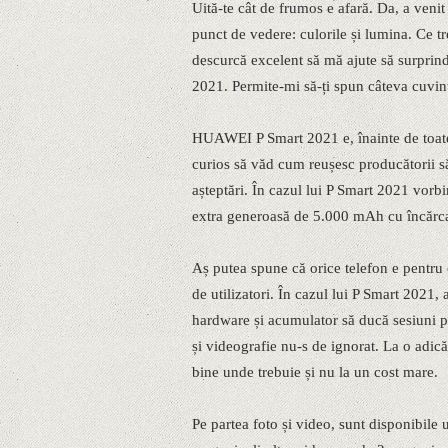
Uită-te cât de frumos e afară. Da, a veni
punct de vedere: culorile și lumina. Ce t
descurcă excelent să mă ajute să surpri
2021. Permite-mi să-ți spun câteva cuvint
HUAWEI P Smart 2021 e, înainte de toate,
curios să văd cum reușesc producătorii să ț
așteptări. În cazul lui P Smart 2021 vorb
extra generoasă de 5.000 mAh cu încărcar
Aș putea spune că orice telefon e pentru 
de utilizatori. În cazul lui P Smart 2021, ac
hardware și acumulator să ducă sesiuni pr
și videografie nu-s de ignorat. La o adic
bine unde trebuie și nu la un cost mare.
Pe partea foto și video, sunt disponibil