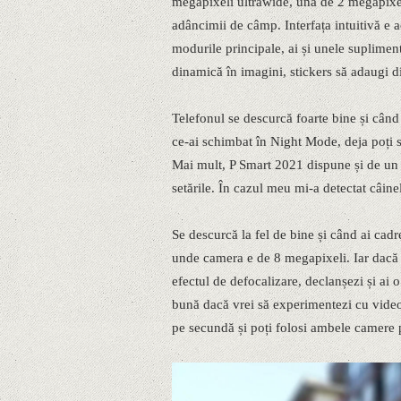
megapixeli ultrawide, una de 2 megapixe
adâncimii de câmp. Interfața intuitivă e 
modurile principale, ai și unele suplimen
dinamică în imagini, stickers să adaugi di
Telefonul se descurcă foarte bine și când
ce-ai schimbat în Night Mode, deja poți s
Mai mult, P Smart 2021 dispune și de un 
setările. În cazul meu mi-a detectat câine
Se descurcă la fel de bine și când ai cad
unde camera e de 8 megapixeli. Iar dacă v
efectul de defocalizare, declanșezi și ai 
bună dacă vrei să experimentezi cu videogr
pe secundă și poți folosi ambele camere 