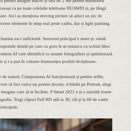
li pentru imagini macro și una de 2 MP pentru măsurarea
aceeași ca pe toate celelalte telefoane HUAWEI și, pe lângă
tare. Aici aș menționa moving picture să aduci un pic de
verse elemente în timp real peste cadru, dar și light painting.
 lumina nu-i suficientă. Senzorul principal e mare și, odată
urprinde detalii pe care cu greu le-ai remarca cu ochiul liber.
sistem AI care identifică ce anume fotografiezi și optimizează
le și i-a pus în valoare frumusețea posibil răvășitoare.
re de natură. Componenta AI funcționează și pentru selfie,
rei să faci cuiva un portret decent, schimbi pe Portrait, alegi
o imagine care să te încânte. P Smart 2021 e și o unealtă foarte
afia. Tragi clipuri Full HD atât la 30, cât și la 60 de cadre
principale.