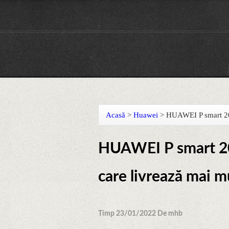
Acasă
>
Huawei
>
HUAWEI P smart 2021
HUAWEI P smart 202
care livrează mai mu
Timp 23/01/2022 De mhb