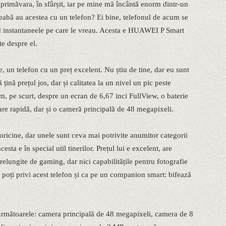
t primăvara, în sfârșit, iar pe mine mă încântă enorm dintr-un
reabă au acestea cu un telefon? Ei bine, telefonul de acum se
nd instantaneele pe care le vreau. Acesta e HUAWEI P Smart
e despre el.
 un telefon cu un preț excelent. Nu știu de tine, dar eu sunt
ină prețul jos, dar și calitatea la un nivel un pic peste
im, pe scurt, despre un ecran de 6,67 inci FullView, o baterie
e rapidă, dar și o cameră principală de 48 megapixeli.
oricine, dar unele sunt ceva mai potrivite anumitor categorii
esta e în special util tinerilor. Prețul lui e excelent, are
elungite de gaming, dar nici capabilitățile pentru fotografie
ă poți privi acest telefon și ca pe un companion smart: bifează
e următoarele: camera principală de 48 megapixeli, camera de 8