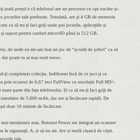
i arată prețul e că telefonul are un procesor cu opt nuclee și-
io jocurilor tale preferate. Totodată, are și 4 GB de memorie
e ca să nu-ți faci griji unde pui jocurile, aplicațiile și
re și suport pentru carduri microSD până la 512 GB.
lery, de unde eu mi-am luat un joc de “școală de șoferi” ca să
 dar poate tu ai mai mult noroc.
să-ți completezi colecția. Indiferent însă de ce joci și ce
stea prin ecranul de 6,67 inci FullView cu rezoluție Full HD+.
mare parte din fața telefonului. Și ca să nu-ți faci griji de
cumulator de 5.000 mAh, dar are și încărcare rapidă. De
pă doar 10 minute de încărcare.
să mai menționez asta. Butonul Power are integrat un scanner
on în siguranță. A, și să nu uit. Are și mufă clasică de căști.
evoile tale.