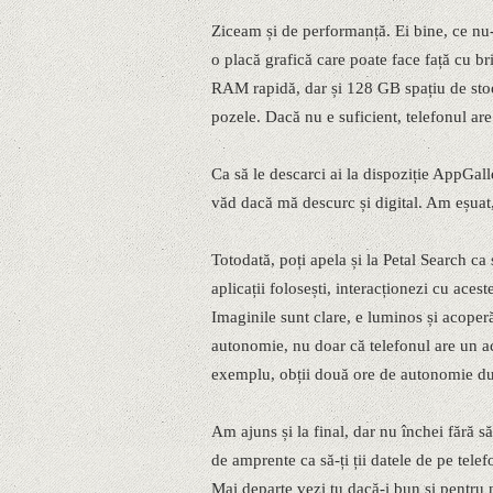
Ziceam și de performanță. Ei bine, ce nu-ț
o placă grafică care poate face față cu br
RAM rapidă, dar și 128 GB spațiu de stocar
pozele. Dacă nu e suficient, telefonul a
Ca să le descarci ai la dispoziție AppGal
văd dacă mă descurc și digital. Am eșuat,
Totodată, poți apela și la Petal Search ca 
aplicații folosești, interacționezi cu ace
Imaginile sunt clare, e luminos și acoperă 
autonomie, nu doar că telefonul are un a
exemplu, obții două ore de autonomie du
Am ajuns și la final, dar nu închei fără 
de amprente ca să-ți ții datele de pe telef
Mai departe vezi tu dacă-i bun și pentru n