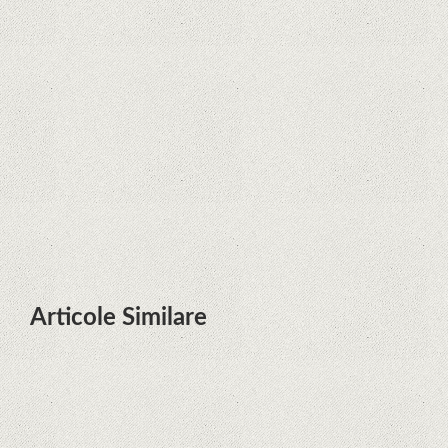
Zvon: aplicațiile Google nu se mai
pot instala pe terminalele Huawei
cu procesoare Kirin
Huawei P50 primeşte o posibilă
dată de lansare şi e mai curând
decât credeam; Are cameră
telephoto cu zoom optic variabil
Articole Similare