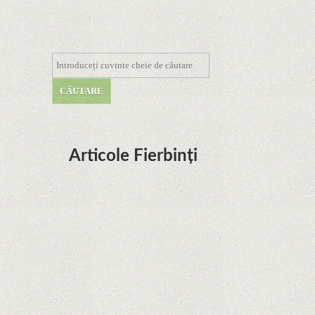
Articole Fierbinți
Dota Anime venind la Netflix în această lună de
la Legenda Korra Studio Mir
Curtea Supremă reglementează în favoarea
Google în Oracle Java Fight