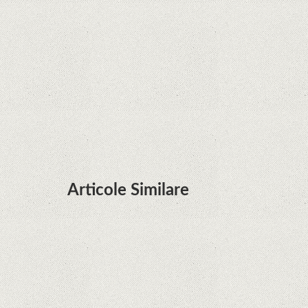
Zvon: aplicațiile Google nu se mai pot instala pe
terminalele Huawei cu procesoare Kirin
Huawei P50 primeşte o posibilă dată de lansare
şi e mai curând decât credeam; Are cameră
telephoto cu zoom optic variabil
Articole Similare