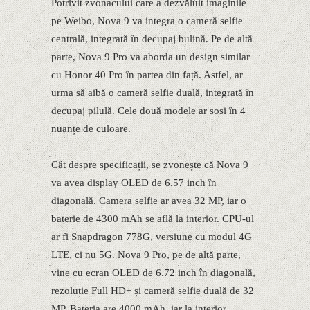
Potrivit zvonacului care a dezvăluit imaginile
pe Weibo, Nova 9 va integra o cameră selfie
centrală, integrată în decupaj bulină. Pe de altă
parte, Nova 9 Pro va aborda un design similar
cu Honor 40 Pro în partea din față. Astfel, ar
urma să aibă o cameră selfie duală, integrată în
decupaj pilulă. Cele două modele ar sosi în 4
nuanțe de culoare.
Cât despre specificații, se zvonește că Nova 9
va avea display OLED de 6.57 inch în
diagonală. Camera selfie ar avea 32 MP, iar o
baterie de 4300 mAh se află la interior. CPU-ul
ar fi Snapdragon 778G, versiune cu modul 4G
LTE, ci nu 5G. Nova 9 Pro, pe de altă parte,
vine cu ecran OLED de 6.72 inch în diagonală,
rezoluție Full HD+ și cameră selfie duală de 32
MP. Bateria are 4000 mAh, iar la interior