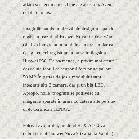
aflăm și specificațiile cheie ale acestora. Avem
detalii mai jos.
Imaginile hands-on dezvăluie design-ul spatelui
regăsit în cazul lui Huawei Nova 9. Observăm
că el va integra un modul de camere similar ca
design cu cel regăsit pe noua serie flagship
Huawei P50. De asemenea, o privire mai atentă
dezvăluie faptul că senzorul foto principal are
50 MP. În partea de jos a modulului sunt
integrate alte 3 camere, dar și un bliț LED.
Apropo, noile fotografii se potrivesc cu
imaginile apărute în urmă cu câteva zile pe site-
ul de certificări TENAA.
Potrivit zvonurilor, modelul RTX-AL00 va
debuta drept Huawei Nova 9 (varianta Vanilla).