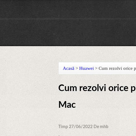
Acasă
>
Huawei
>
Cum rezolvi orice 
Cum rezolvi orice 
Mac
Timp 27/06/2022 De mhb