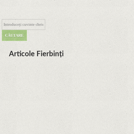
Articole Fierbinți
Dota Anime venind la Netflix în
această lună de la Legenda Korra
Studio Mir
Curtea Supremă reglementează în
favoarea Google în Oracle Java
Fight