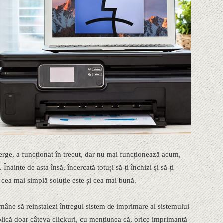
erge, a funcționat în trecut, dar nu mai funcționează acum,
 Înainte de asta însă, încercată totuși să-ți închizi și să-ți
cea mai simplă soluție este și cea mai bună.
ămâne să reinstalezi întregul sistem de imprimare al sistemului
lică doar câteva clickuri, cu mențiunea că, orice imprimantă