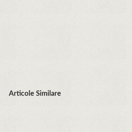
Zvon: aplicațiile Google nu se mai
pot instala pe terminalele Huawei
cu procesoare Kirin
Huawei P50 primeşte o posibilă
dată de lansare şi e mai curând
decât credeam; Are cameră
telephoto cu zoom optic variabil
Articole Similare