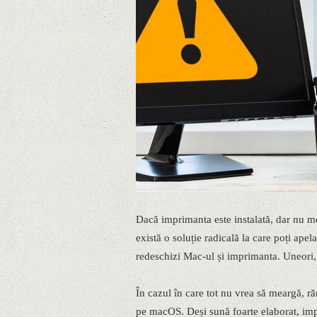
Dacă imprimanta este instalată, dar nu m
există o soluție radicală la care poți apela.
redeschizi Mac-ul și imprimanta. Uneori, 
În cazul în care tot nu vrea să meargă, r
pe macOS. Deși sună foarte elaborat, imp