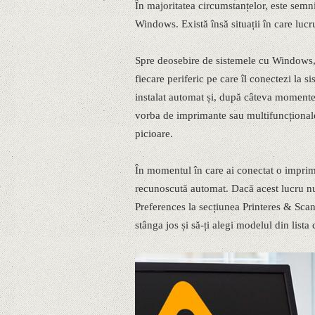
În majoritatea circumstanțelor, este semn
Windows. Există însă situații în care luc
Spre deosebire de sistemele cu Windows,
fiecare periferic pe care îl conectezi la 
instalat automat și, după câteva momente,
vorba de imprimante sau multifuncționale,
picioare.
În momentul în care ai conectat o imprim
recunoscută automat. Dacă acest lucru nu
Preferences la secțiunea Printeres & Scann
stânga jos și să-ți alegi modelul din lista 