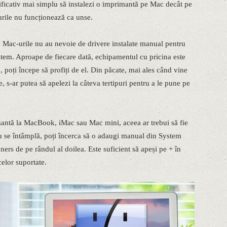
ificativ mai simplu să instalezi o imprimantă pe Mac decât pe
rurile nu funcționează ca unse.
 Mac-urile nu au nevoie de drivere instalate manual pentru
sistem. Aproape de fiecare dată, echipamentul cu pricina este
 poți începe să profiți de el. Din păcate, mai ales când vine
 s-ar putea să apelezi la câteva tertipuri pentru a le pune pe
antă la MacBook, iMac sau Mac mini, aceea ar trebui să fie
 se întâmplă, poți încerca să o adaugi manual din System
ers de pe rândul al doilea. Este suficient să apeși pe + în
celor suportate.