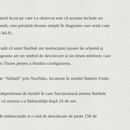
rimul lucru pe care l-a observat este că aceasta include un
igantă, care prezintă desene simple în diagrame care arată cum
l Wi-Fi.
vadă că setul Starlink are instrucțiuni ușoare de schemă și
iagrama are un simbol de descărcare și un desen telefonic care
in iTunes pentru a finaliza configurarea.
ște “Alshafi” prin YouTube, locuiește în nordul Statelor Unite.
 impresionat de modul în care funcționează antena Starlink.
at că aceasta s-a îmbunătățit după 24 de ore.
de milisecunde și o rată de descărcare de peste 150 de