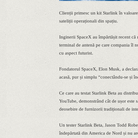
Clienții primesc un kit Starlink în valoare
sateliții operaționali din spațiu.
Inginerii SpaceX au împărtășit recent că r
terminal de antenă pe care compania îl n
cu aspect futurist.
Fondatorul SpaceX, Elon Musk, a declarat 
acasă, pur și simplu “conectându-se și în
Ce care au testat Starlink Beta au distribu
YouTube, demonstrând cât de ușor este să 
deosebire de furnizorii tradiționali de int
Un tester Starlink Beta, Jason Todd Rober
îndepărtată din America de Nord și nu ar