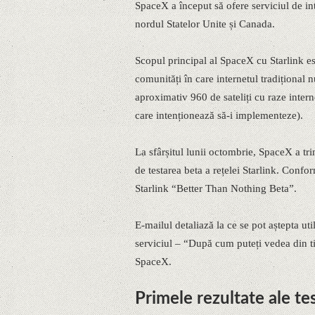
SpaceX a început să ofere serviciul de int
nordul Statelor Unite și Canada.
Scopul principal al SpaceX cu Starlink es
comunități în care internetul tradițional
aproximativ 960 de sateliți cu raze intern
care intenționează să-i implementeze).
La sfârșitul lunii octombrie, SpaceX a trim
de testarea beta a rețelei Starlink. Conf
Starlink “Better Than Nothing Beta”.
E-mailul detaliază la ce se pot aștepta uti
serviciul – “După cum puteți vedea din tit
SpaceX.
Primele rezultate ale te