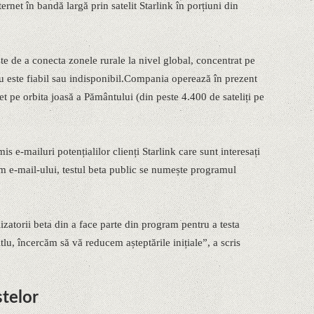
ernet în bandă largă prin satelit Starlink în porțiuni din
te de a conecta zonele rurale la nivel global, concentrat pe
 nu este fiabil sau indisponibil.Compania operează în prezent
et pe orbita joasă a Pământului (din peste 4.400 de sateliți pe
is e-mailuri potențialilor clienți Starlink care sunt interesați
orm e-mail-ului, testul beta public se numește programul
lizatorii beta din a face parte din program pentru a testa
lu, încercăm să vă reducem așteptările inițiale”, a scris
stelor