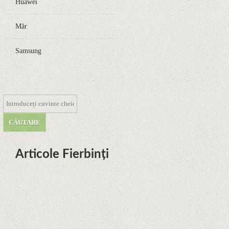
Huawei
Măr
Samsung
Articole Fierbinți
Dota Anime venind la Netflix în
această lună de la Legenda Korra
Studio Mir