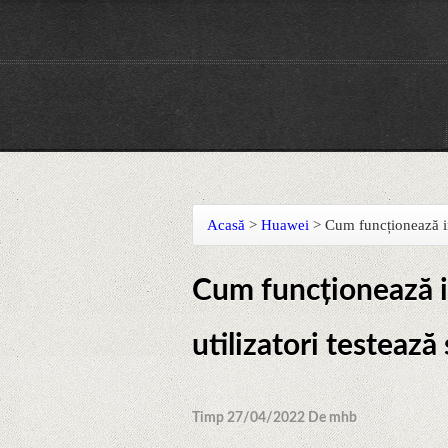
Acasă
>
Huawei
>
Cum funcționează int
Cum funcționează in
utilizatori testează
Timp 27/04/2022 De mhb