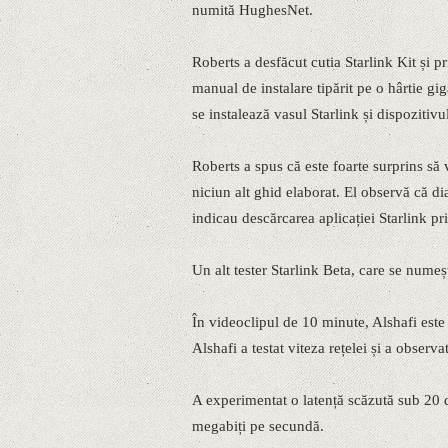
numită HughesNet.
Roberts a desfăcut cutia Starlink Kit și p
manual de instalare tipărit pe o hârtie g
se instalează vasul Starlink și dispozitivu
Roberts a spus că este foarte surprins să 
niciun alt ghid elaborat. El observă că d
indicau descărcarea aplicației Starlink pr
Un alt tester Starlink Beta, care se nume
În videoclipul de 10 minute, Alshafi este
Alshafi a testat viteza rețelei și a observ
A experimentat o latență scăzută sub 20 
megabiți pe secundă.