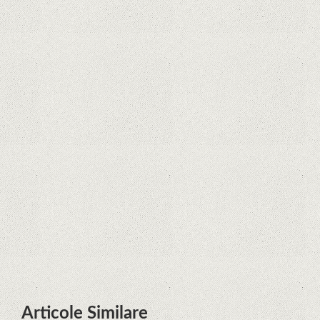
Curtea Supremă reglementează în
favoarea Google în Oracle Java
Fight
Zvon: aplicațiile Google nu se mai
pot instala pe terminalele Huawei
cu procesoare Kirin
Huawei P50 primeşte o posibilă
dată de lansare şi e mai curând
decât credeam; Are cameră
telephoto cu zoom optic variabil
Articole Similare