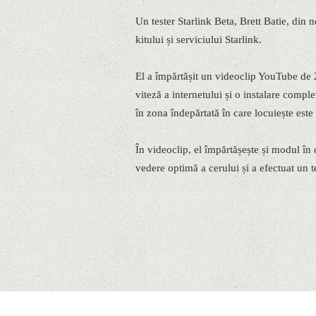
Un tester Starlink Beta, Brett Batie, din n
kitului și serviciului Starlink.
El a împărtășit un videoclip YouTube de 2
viteză a internetului și o instalare compl
în zona îndepărtată în care locuiește este 
În videoclip, el împărtășește și modul în
vedere optimă a cerului și a efectuat un te