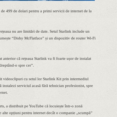
 de 499 de dolari pentru a primi servicii de internet de la
ețeaua nu are limitări de date. Setul Starlink include un
umește “Dishy McFlatface” și un dispozitiv de router Wi-Fi
anterior că rețeaua Starlink va fi foarte ușor de instalat
dreptând-o spre cer”.
it videoclipuri cu setul lor Starlink Kit prin intermediul
instalezi serviciul acasă fără tehnician profesionist, spre
ernet.
ts, a distribuit pe YouTube că locuiește într-o zonă
e alte opțiuni pentru internet decât o companie „scumpă”