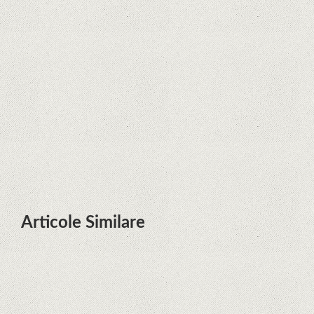
Zvon: aplicațiile Google nu se mai
pot instala pe terminalele Huawei
cu procesoare Kirin
Huawei P50 primeşte o posibilă
dată de lansare şi e mai curând
decât credeam; Are cameră
telephoto cu zoom optic variabil
Articole Similare