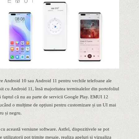
re Android 10 sau Android 11 pentru vechile telefoane ale
 cu Android 11, însă majoritatea terminalelor din portofoliul
 faptul că nu au parte de servicii Google Play. EMUI 12
când o mulțime de opțiuni pentru customizare și un UI mai
ru și negru.
cu această versiune software. Astfel, dispozitivele se pot
 utilizatorii pot trimite mesaje, realiza apeluri și vizualiza