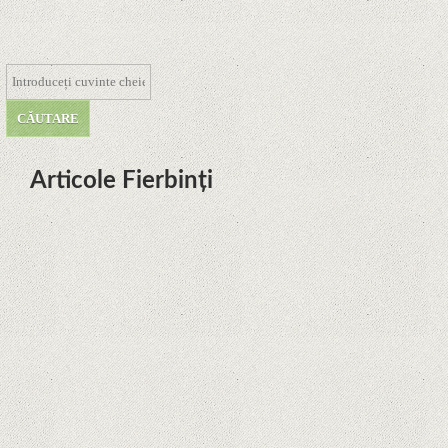
Articole Fierbinți
Dota Anime venind la Netflix în
această lună de la Legenda Korra
Studio Mir
Curtea Supremă reglementează în
favoarea Google în Oracle Java
Fight