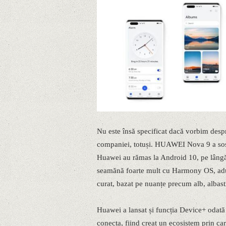
Nu este însă specificat dacă vorbim desp
companiei, totuși. HUAWEI Nova 9 a sosit
Huawei au rămas la Android 10, pe lângă
seamănă foarte mult cu Harmony OS, adu
curat, bazat pe nuanțe precum alb, albast
Huawei a lansat și funcția Device+ odată 
conecta, fiind creat un ecosistem prin care