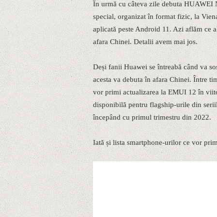
În urmă cu câteva zile debuta HUAWEI N
special, organizat în format fizic, la Vie
aplicată peste Android 11. Azi aflăm ce a
afara Chinei. Detalii avem mai jos.
Deși fanii Huawei se întreabă când va s
acesta va debuta în afara Chinei. Între t
vor primi actualizarea la EMUI 12 în viit
disponibilă pentru flagship-urile din serii
începând cu primul trimestru din 2022.
Iată și lista smartphone-urilor ce vor pr