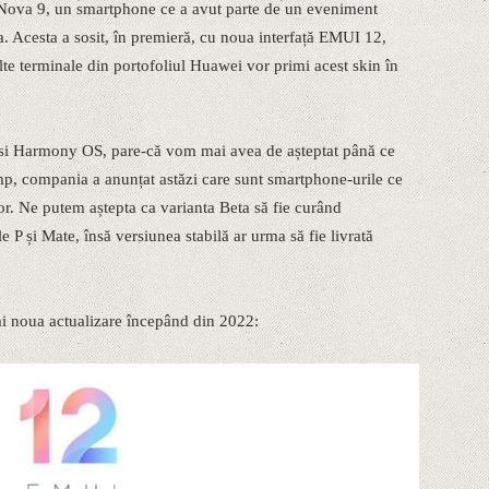
ova 9, un smartphone ce a avut parte de un eveniment
na. Acesta a sosit, în premieră, cu noua interfață EMUI 12,
lte terminale din portofoliul Huawei vor primi acest skin în
osi Harmony OS, pare-că vom mai avea de așteptat până ce
imp, compania a anunțat astăzi care sunt smartphone-urile ce
or. Ne putem aștepta ca varianta Beta să fie curând
le P și Mate, însă versiunea stabilă ar urma să fie livrată
imi noua actualizare începând din 2022: