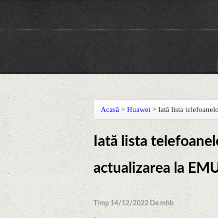
Acasă
>
Huawei
>
Iată lista telefoan
Iată lista telefoane
actualizarea la EMU
Timp 14/12/2022 De mhb