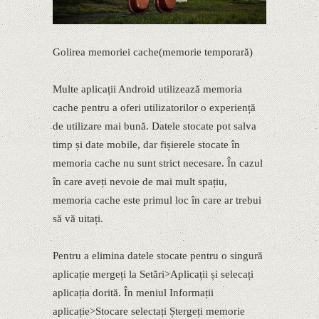
Golirea memoriei cache(memorie temporară)
Multe aplicații Android utilizează memoria
cache pentru a oferi utilizatorilor o experiență
de utilizare mai bună. Datele stocate pot salva
timp și date mobile, dar fișierele stocate în
memoria cache nu sunt strict necesare. În cazul
în care aveți nevoie de mai mult spațiu,
memoria cache este primul loc în care ar trebui
să vă uitați.
Pentru a elimina datele stocate pentru o singură
aplicație mergeți la Setări>Aplicații și selecați
aplicația dorită. În meniul Informații
aplicație>Stocare selectați Ștergeți memorie