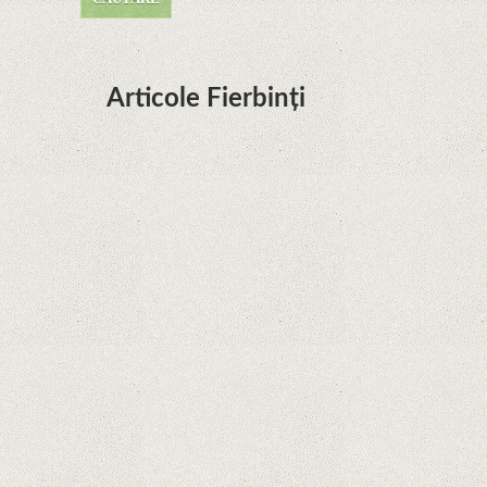
Articole Fierbinți
Dota Anime venind la Netflix în această lună de
la Legenda Korra Studio Mir
Curtea Supremă reglementează în favoarea
Google în Oracle Java Fight
Zvon: aplicațiile Google nu se mai pot instala pe
terminalele Huawei cu procesoare Kirin
Huawei P50 primeşte o posibilă dată de lansare