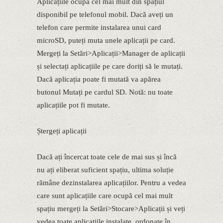
Aplicațiile ocupă cel mai mult din spațiul
disponibil pe telefonul mobil. Dacă aveți un
telefon care permite instalarea unui card
microSD, puteți muta unele aplicații pe card.
Mergeți la Setări>Aplicații>Manager de aplicații
și selectați aplicațiile pe care doriți să le mutați.
Dacă aplicația poate fi mutată va apărea
butonul Mutați pe cardul SD. Notă: nu toate
aplicațiile pot fi mutate.
Ștergeți aplicații
Dacă ați încercat toate cele de mai sus și încă
nu ați eliberat suficient spațiu, ultima soluție
rămâne dezinstalarea aplicațiilor. Pentru a vedea
care sunt aplicațiile care ocupă cel mai mult
spațiu mergeți la Setări>Stocare>Aplicații și veți
vedea toate aplicațiile instalate, ordonate în