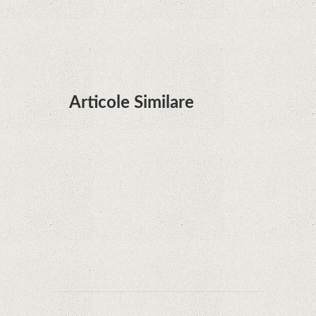
şi e mai curând decât credeam; Are cameră
telephoto cu zoom optic variabil
Articole Similare