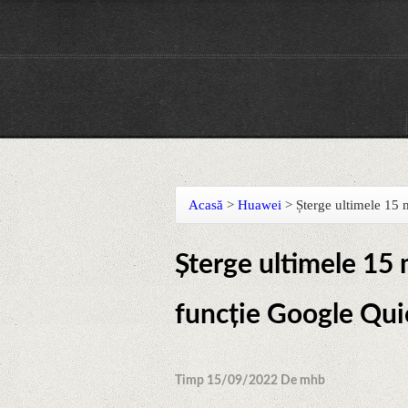
Acasă
>
Huawei
>
Șterge ultimele 15 
Șterge ultimele 15 
funcție Google Qui
Timp 15/09/2022 De mhb