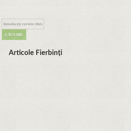
Articole Fierbinți
Dota Anime venind la Netflix în
această lună de la Legenda Korra
Studio Mir
Curtea Supremă reglementează în
favoarea Google în Oracle Java
Fight