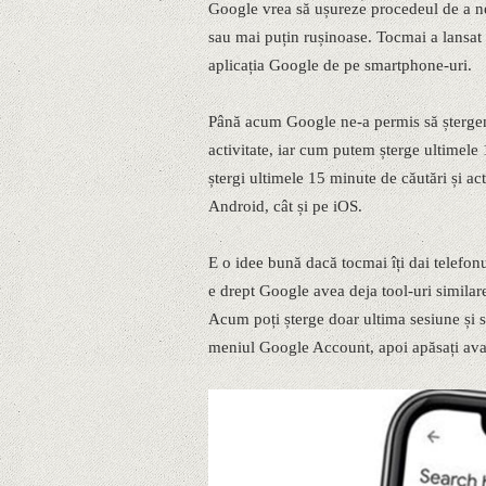
Google vrea să ușureze procedeul de a ne 
sau mai puțin rușinoase. Tocmai a lansat 
aplicația Google de pe smartphone-uri.
Până acum Google ne-a permis să ștergem 
activitate, iar cum putem șterge ultimele
ștergi ultimele 15 minute de căutări și act
Android, cât și pe iOS.
E o idee bună dacă tocmai îți dai telefonu
e drept Google avea deja tool-uri similare
Acum poți șterge doar ultima sesiune și să
meniul Google Account, apoi apăsați avata