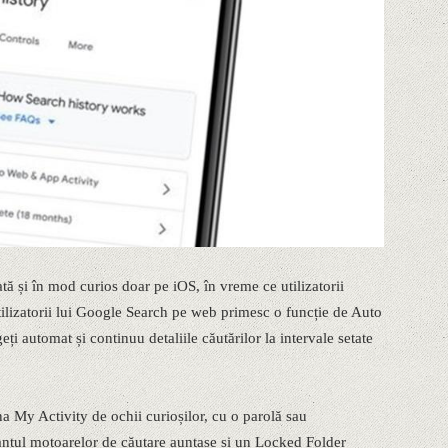
și în mod curios doar pe iOS, în vreme ce utilizatorii
tilizatorii lui Google Search pe web primesc o funcție de Auto
eți automat și continuu detaliile căutărilor la intervale setate
na My Activity de ochii curioșilor, cu o parolă sau
gantul motoarelor de căutare auntase și un Locked Folder