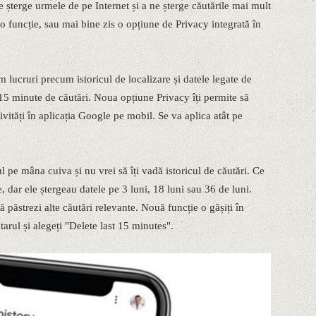
șterge urmele de pe Internet și a ne șterge căutările mai mult
o funcție, sau mai bine zis o opțiune de Privacy integrată în
lucruri precum istoricul de localizare și datele legate de
 15 minute de căutări. Noua opțiune Privacy îți permite să
ivități în aplicația Google pe mobil. Se va aplica atât pe
l pe mâna cuiva și nu vrei să îți vadă istoricul de căutări. Ce
, dar ele ștergeau datele pe 3 luni, 18 luni sau 36 de luni.
 păstrezi alte căutări relevante. Nouă funcție o gășiți în
rul și alegeți "Delete last 15 minutes".