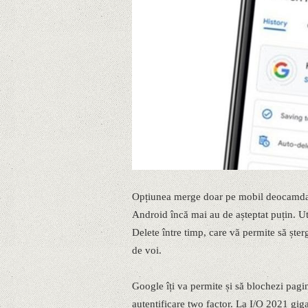
Opțiunea merge doar pe mobil deocamdată 
Android încă mai au de așteptat puțin. U
Delete între timp, care vă permite să șterg
de voi.
Google îți va permite și să blochezi pagi
autentificare two factor. La I/O 2021 gi