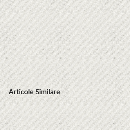
Zvon: aplicațiile Google nu se mai
pot instala pe terminalele Huawei
cu procesoare Kirin
Huawei P50 primeşte o posibilă
dată de lansare şi e mai curând
decât credeam; Are cameră
telephoto cu zoom optic variabil
Articole Similare