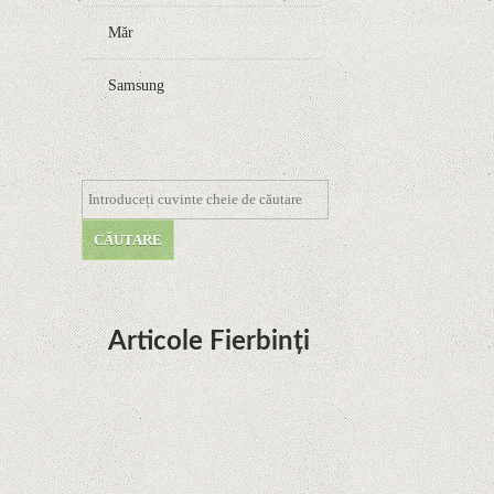
Măr
Samsung
Articole Fierbinți
Dota Anime venind la Netflix în această lună de
la Legenda Korra Studio Mir