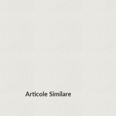
Curtea Supremă reglementează în favoarea
Google în Oracle Java Fight
Zvon: aplicațiile Google nu se mai pot instala pe
terminalele Huawei cu procesoare Kirin
Huawei P50 primeşte o posibilă dată de lansare
şi e mai curând decât credeam; Are cameră
telephoto cu zoom optic variabil
Articole Similare