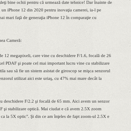
ideţi bine ochii pentru că urmează date tehnice! Dar înainte de
i un iPhone 12 din 2020 pentru inovaţia camerei, ia-l pe
mai mari faţă de generaţia iPhone 12 în comparaţie cu
nea Cameră:
l de 12 megapixeli, care vine cu deschidere F/1.6, focală de 26
xel PDAF şi poate cel mai important lucru vine cu stabilizare
ntila sau să fie un sistem asistat de giroscop se mişca senzorul
nzorul utilizat aici este uriaş, cu 47% mai mare decât la
u deschidere F/2.2 şi focală de 65 mm. Aici avem un senzor
F şi stabilizare optică. Mai ciudat e că avem 2.5X zoom
ca la 5X optic". Şi din ce am înţeles de fapt zoom-ul 2.5X e