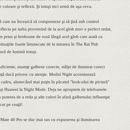
de culoare şi reflexii. Şi totuşi nici urmă de aşa ceva.
 care nu încearcă să compenseze şi să ţină sub control
flecta pe iarba provenind de la acel glob mov e perfect redat,
 prins şi broboane de rouă lângă acel glob care arată ca
tuaţiile foarte întunecate de la intrarea în The Rat Pub
ură de lumină totuşi.
suficiente, nuanţe galbene corecte, stâlpi de iluminat corect
anţă dacă privesc cu atenţie. Modul Night accentuează
 cadru, alunecând mai puţin în păcatul "look-ului de pictură"
 şi Huawei la Night Mode. Deja ne apropiem de telefoanele
 puterea de a reda şi alte culori în afară galbenului influenţat
cut pe ceaţă!
 Mate 40 Pro se duc mai sus cu expunerea şi iluminarea