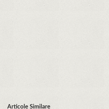
Curtea Supremă reglementează în
favoarea Google în Oracle Java
Fight
Zvon: aplicațiile Google nu se mai
pot instala pe terminalele Huawei
cu procesoare Kirin
Huawei P50 primeşte o posibilă
dată de lansare şi e mai curând
decât credeam; Are cameră
telephoto cu zoom optic variabil
Articole Similare