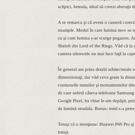
sclipici, beteala, ideal să creezi aberaţii 
A se remarca şi că avem o cameră corectă
nuanţele. Modul în care lumina mov se re
ca şi cum lumina s-ar scurge pegazon. Am
Shelob din Lord of the Rings. Văd că la si
camera ultrawide nu mai face faţă la capt
În general am prins detalii arhitecturale 
dimensionaţi, dar văd ceva grain la dist
contururile statuilor şi monumentelor din
de care suferă câteva telefoane Samsung
Google Pixel, ba chiar le-am depăşit, prin
de lumină stradala. Bonus: totul s-a petre
Totuşi că o menţiune: Huawei P40 Pro şi
totuşi.