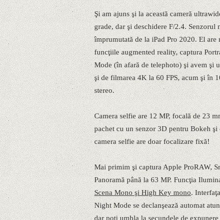
Şi am ajuns şi la această cameră ultrawi
grade, dar şi deschidere F/2.4. Senzorul
împrumutată de la iPad Pro 2020. El are r
funcţiile augmented reality, captura Port
Mode (în afară de telephoto) şi avem şi 
şi de filmarea 4K la 60 FPS, acum şi în 
stereo.
Camera selfie are 12 MP, focală de 23 mm
pachet cu un senzor 3D pentru Bokeh şi de
camera selfie are doar focalizare fixă!
Mai primim şi captura Apple ProRAW, Sma
Panoramă până la 63 MP. Funcţia Iluminar
Scena Mono şi High Key mono
. Interfa
Night Mode se declanşează automat atunci
dar poţi umbla la secundele de expunere