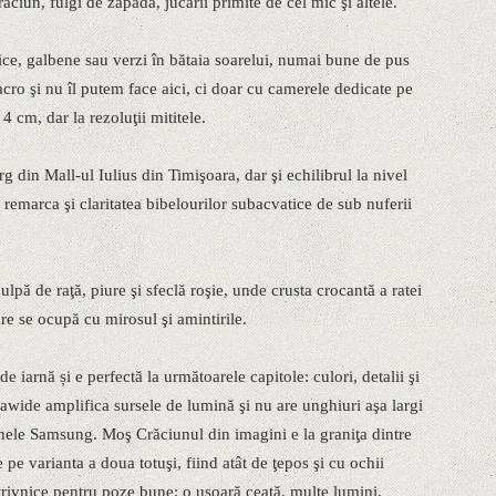
ciun, fulgi de zăpadă, jucării primite de cel mic şi altele.
ice, galbene sau verzi în bătaia soarelui, numai bune de pus
ro şi nu îl putem face aici, ci doar cu camerele dedicate pe
 4 cm, dar la rezoluţii mititele.
g din Mall-ul Iulius din Timişoara, dar şi echilibrul la nivel
 remarca şi claritatea bibelourilor subacvatice de sub nuferii
lpă de raţă, piure şi sfeclă roşie, unde crusta crocantă a ratei
are se ocupă cu mirosul şi amintirile.
e iarnă și e perfectă la următoarele capitole: culori, detalii şi
ltrawide amplifica sursele de lumină şi nu are unghiuri aşa largi
nele Samsung. Moş Crăciunul din imagini e la graniţa dintre
 pe varianta a doua totuşi, fiind atât de ţepos şi cu ochii
otrivnice pentru poze bune: o uşoară ceaţă, multe lumini,