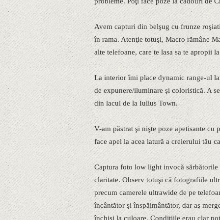
probleme. Poţi face poze la cadouri de Cră
Avem capturi din belşug cu frunze roşiat
în rama. Atenţie totuşi, Macro rămâne Mac
alte telefoane, care te lasa sa te apropii la
La interior îmi place dynamic range-ul lar
de expunere/iluminare şi coloristică. A se
din lacul de la Iulius Town.
V-am păstrat şi nişte poze apetisante cu pu
face apel la acea latură a creierului tău c
Captura foto low light invocă sărbătorile d
claritate. Observ totuşi că fotografiile u
precum camerele ultrawide de pe telefoa
încântător şi înspăimântător, dar aş merge
închişi la culoare. Condiţiile erau clar p