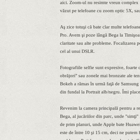
aici. Zoom-ul nu resimte vreun complex fa
văzut pe telefoane cu zoom optic 5X, sau
Aş zice totuşi că bate clar multe telefo
Pro. Avem şi poze lângă Bega la Timişoara 
claritate sau alte probleme. Focalizarea 
cel al unui DSLR.
Fotografiile selfie sunt expresive, foarte 
obrăjori" sau zonele mai bronzate ale ten
Bokeh a rămas în urmă faţă de Samsung ş
din fundal la Portrait alb/negru. Îmi place
Revenim la camera principală pentru a reg
Bega, al jucăriilor din parc, unde "simţi" 
de prim planuri, unde Apple bate Huawei
este de între 10 şi 15 cm, deci ne putem