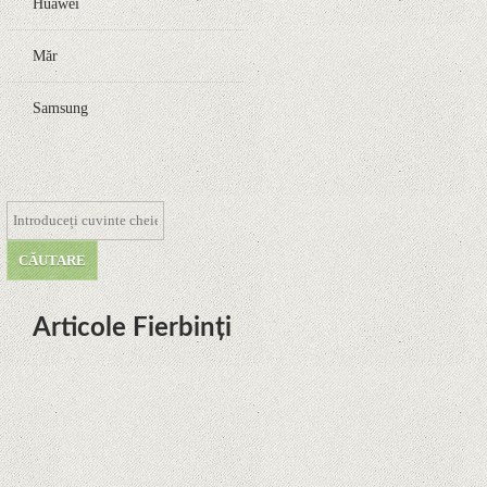
Huawei
Măr
Samsung
Articole Fierbinți
Dota Anime venind la Netflix în
această lună de la Legenda Korra
Studio Mir