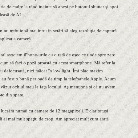
e de cadre la rând înainte să apeşi pe butonul shutter şi apoi
leasă de AI.
nu trebuie să mai intru în setări să aleg rezoluţia de captură
aplicaţia cameră.
neral asociem iPhone-urile cu o rată de eşec ce tinde spre zero
 cum să faci o poză proastă cu acest smartphone. Mă refer la
sau defocusată, nici măcar în low light. Îmi plac maxim
m au fost o bună perioadă de timp la telefoanele Apple. Acum
a văzut ochiul meu la faţa locului. Aş menţiona şi că nu avem
to din spate.
acă lucrăm numai cu camere de 12 megapixeli. E clar totuşi
eli ai mai mult spaţiu de crop. Am apreciat mult cum arată