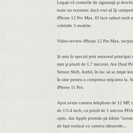
Legaţi-vă centurile de siguranţă şi desch
toate un rezumat: dacă vrei să îţi cumper
iPhone 12 Pro Max. El face salturi mult 
celelalte 3 modele.
Video-review iPhone 12 Pro Max, secțiu
Şi asta în special prin senzorul principa
mm şi pixeli de 1.7 microni. Are Dual Pi
Sensor Shift. Astfel, în loc să se mişte le
în sine pentru a compensa mişcarea ta. Se
iPhone 11 Pro.
Apoi avem camera telephoto de 12 MP, c
de 1/3.4 inch, cu pixeli de 1 micron PDA
optic, dar Apple promite pe hârtie "zoom 
de fapt realizat cu camera ultrawide...