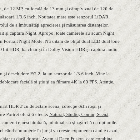
de, de 12 MP, cu focală de 13 mm şi câmp vizual de 120 de
 măsoară 1/3.6 inch. Noutatea mare este senzorul LiDAR,
olul de a îmbunătăţi aprecierea şi măsurarea distanţelor,
rait şi captura Night. Apropo, toate camerele au acum Night
un Portrait Night Mode. Nu uităm de bliţul dual LED dual tone
10 bit HDR, ba chiar şi în Dolby Vision HDR şi captura audio
 şi deschidere F/2.2, la un senzor de 1/3.6 inch. Vine la
blocare facială şi ştie şi ea filmare 4K la 60 FPS. Atenţie,
rt HDR 3 cu detectare scenă, corecţie ochi roşii şi
e Portret oferă 6 efecte:
Natural, Studio, Contur, Scenă,
ţa camerei e neschimbată, minimalista şi zgârcită cu opţiunile.
 când e întuneric în jur şi va creşte expunerea când e cazul,
 chiar tu dacă doreşti. Avem şi Deep Fusion, care combina