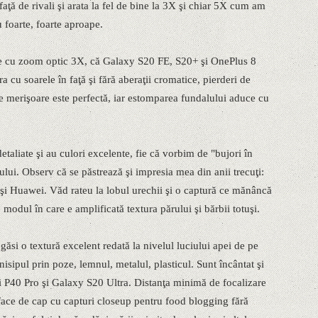
ţă de rivali şi arata la fel de bine la 3X şi chiar 5X cum am
 foarte, foarte aproape.
ane cu zoom optic 3X, că Galaxy S20 FE, S20+ şi OnePlus 8
cu soarele în faţă şi fără aberaţii cromatice, pierderi de
pe merişoare este perfectă, iar estomparea fundalului aduce cu
detaliate şi au culori excelente, fie că vorbim de "bujori în
ului. Observ că se păstrează şi impresia mea din anii trecuţi:
i Huawei. Văd rateu la lobul urechii şi o captură ce mănâncă
 modul în care e amplificată textura părului şi bărbii totuşi.
ăsi o textură excelent redată la nivelul luciului apei de pe
nisipul prin poze, lemnul, metalul, plasticul. Sunt încântat şi
 P40 Pro şi Galaxy S20 Ultra. Distanţa minimă de focalizare
 face de cap cu capturi closeup pentru food blogging fără