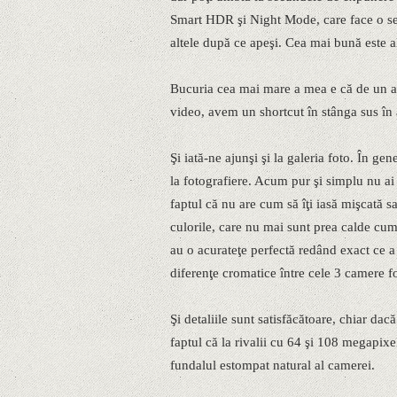
Smart HDR şi Night Mode, care face o seri
altele după ce apeşi. Cea mai bună este a
Bucuria cea mai mare a mea e că de un an 
video, avem un shortcut în stânga sus în 
Şi iată-ne ajunşi şi la galeria foto. În ge
la fotografiere. Acum pur şi simplu nu ai
faptul că nu are cum să îţi iasă mişcată 
culorile, care nu mai sunt prea calde cu
au o acurateţe perfectă redând exact ce 
diferenţe cromatice între cele 3 camere fo
Şi detaliile sunt satisfăcătoare, chiar d
faptul că la rivalii cu 64 şi 108 megapix
fundalul estompat natural al camerei.