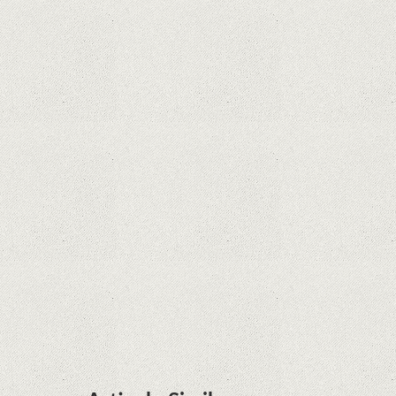
Dota Anime venind la Netflix în această lună de
la Legenda Korra Studio Mir
Curtea Supremă reglementează în favoarea
Google în Oracle Java Fight
Zvon: aplicațiile Google nu se mai pot instala pe
terminalele Huawei cu procesoare Kirin
Huawei P50 primeşte o posibilă dată de lansare
şi e mai curând decât credeam; Are cameră
telephoto cu zoom optic variabil