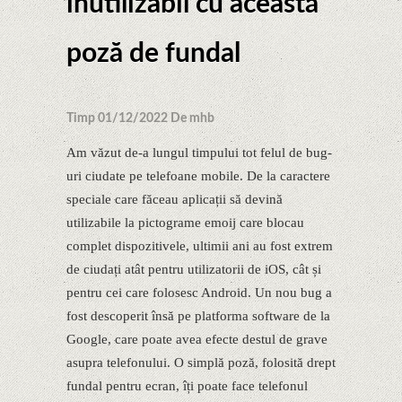
inutilizabil cu această
poză de fundal
Timp 01/12/2022 De mhb
Am văzut de-a lungul timpului tot felul de bug-
uri ciudate pe telefoane mobile. De la caractere
speciale care făceau aplicații să devină
utilizabile la pictograme emoij care blocau
complet dispozitivele, ultimii ani au fost extrem
de ciudați atât pentru utilizatorii de iOS, cât și
pentru cei care folosesc Android. Un nou bug a
fost descoperit însă pe platforma software de la
Google, care poate avea efecte destul de grave
asupra telefonului. O simplă poză, folosită drept
fundal pentru ecran, îți poate face telefonul