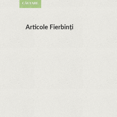
Articole Fierbinți
Dota Anime venind la Netflix în această lună de
la Legenda Korra Studio Mir
Curtea Supremă reglementează în favoarea
Google în Oracle Java Fight
Zvon: aplicațiile Google nu se mai pot instala pe
terminalele Huawei cu procesoare Kirin
Huawei P50 primeşte o posibilă dată de lansare