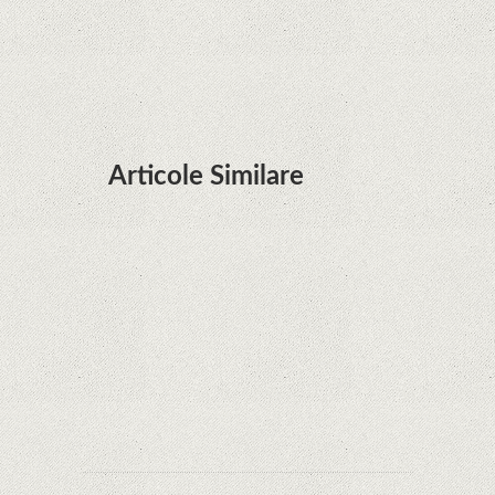
şi e mai curând decât credeam; Are cameră
telephoto cu zoom optic variabil
Articole Similare