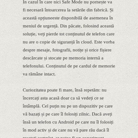
În cazul în care nici Safe Mode nu pornește va
fi necesară întoarcerea la setările din fabrică. Și
această opțiuneeste disponibilă de asemenea în
meniul de urgență. Din păcate, folosind această
soluție, veți pierde tot conținutul de telefon care
nu are o copie de siguranță în cloud. Este vorba
despre mesaje, fotografii, notițe și orice fișiere
descărcate și stocate pe memoria internă a
telefonului. Conținutul de pe cardul de memorie
va rămâne intact.
Curiozitatea poate fi mare, însă repetăm: nu
încercați asta acasă doar ca să vedeți ce se
întâmplă. Cel puțin nu pe un dispozitiv pe care
vă bazați și pe care îl folosiți zilnic. Dacă aveți
însă un telefon cu Android pe care nu îl folosiți
în mod activ și de care nu vă pare rău dacă îl