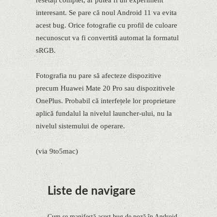
resetați complet, ar putea fi un experiment
interesant. Se pare că noul Android 11 va evita
acest bug. Orice fotografie cu profil de culoare
necunoscut va fi convertită automat la formatul
sRGB.
Fotografia nu pare să afecteze dispozitive
precum Huawei Mate 20 Pro sau dispozitivele
OnePlus. Probabil că interfețele lor proprietare
aplică fundalul la nivelul launcher-ului, nu la
nivelul sistemului de operare.
(via 9to5mac)
Liste de navigare
Cum se manifestă acest bug de poză în Android