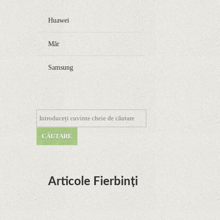
Huawei
Măr
Samsung
Articole Fierbinți
Dota Anime venind la Netflix în această lună de