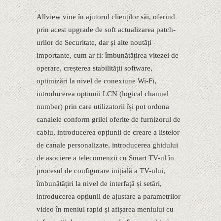
Allview vine în ajutorul clienților săi, oferind
prin acest upgrade de soft actualizarea patch-
urilor de Securitate, dar și alte noutăți
importante, cum ar fi: îmbunătățirea vitezei de
operare, creșterea stabilității software,
optimizări la nivel de conexiune Wi-Fi,
introducerea opțiunii LCN (logical channel
number) prin care utilizatorii își pot ordona
canalele conform grilei oferite de furnizorul de
cablu, introducerea opțiunii de creare a listelor
de canale personalizate, introducerea ghidului
de asociere a telecomenzii cu Smart TV-ul în
procesul de configurare inițială a TV-ului,
îmbunătățiri la nivel de interfață și setări,
introducerea opțiunii de ajustare a parametrilor
video în meniul rapid și afișarea meniului cu