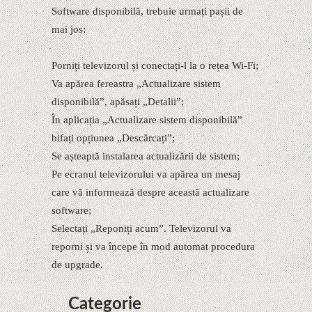
Software disponibilă, trebuie urmați pașii de
mai jos:
Porniți televizorul și conectați-l la o rețea Wi-Fi;
Va apărea fereastra „Actualizare sistem
disponibilă”, apăsați „Detalii”;
În aplicația „Actualizare sistem disponibilă”
bifați opțiunea „Descărcați”;
Se așteaptă instalarea actualizării de sistem;
Pe ecranul televizorului va apărea un mesaj
care vă informează despre această actualizare
software;
Selectați „Reponiți acum”. Televizorul va
reporni și va începe în mod automat procedura
de upgrade.
Categorie