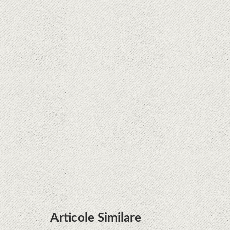
la Legenda Korra Studio Mir
Curtea Supremă reglementează în favoarea
Google în Oracle Java Fight
Zvon: aplicațiile Google nu se mai pot instala pe
terminalele Huawei cu procesoare Kirin
Huawei P50 primeşte o posibilă dată de lansare
şi e mai curând decât credeam; Are cameră
telephoto cu zoom optic variabil
Articole Similare