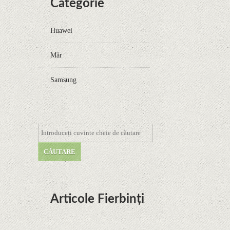
Categorie
Huawei
Măr
Samsung
Articole Fierbinți
Dota Anime venind la Netflix în această lună de