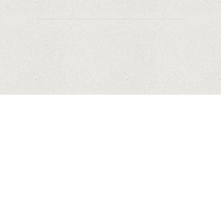
HUAWEI
MĂR
SAMSUNG