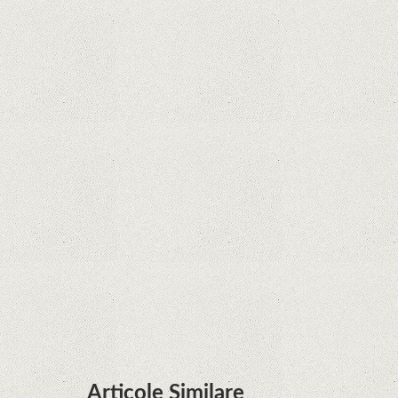
la Legenda Korra Studio Mir
Curtea Supremă reglementează în favoarea
Google în Oracle Java Fight
Zvon: aplicațiile Google nu se mai pot instala pe
terminalele Huawei cu procesoare Kirin
Huawei P50 primeşte o posibilă dată de lansare
şi e mai curând decât credeam; Are cameră
telephoto cu zoom optic variabil
Articole Similare