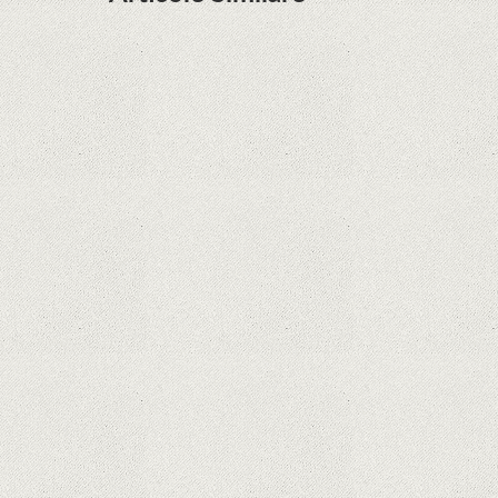
Descoperire remarcabilă. Genomul uman nu mai
are secrete
iPhone 12 Mini, bijuteria - TECH REVIEW
Apple cedează, în sfârșit. Piese de schimb pentru
iPhone și Mac, puse în vânzare
Rețelele sociale au pierdut deja 10 miliarde de
dolari din cauza noilor reguli Apple privind
urmărirea utilizatorilor