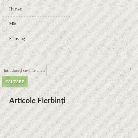
Huawei
Măr
Samsung
Articole Fierbinți
Dota Anime venind la Netflix în
această lună de la Legenda Korra
Studio Mir