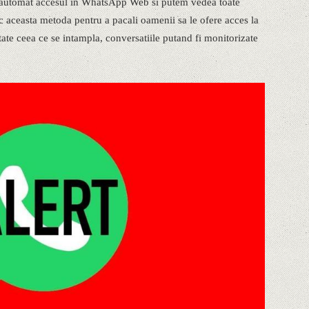
a automat accesul in WhatsApp Web si putem vedea toate
sc aceasta metoda pentru a pacali oamenii sa le ofere acces la
alitate ceea ce se intampla, conversatiile putand fi monitorizate