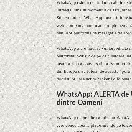
WhatsApp este in centrul unei alerte extr
intreaga lume in momentul de fata, iar a
Stiti cu totii ca WhatsApp poate fi folosi
web, compania americama implementand pe
mai usor platforma de mesagerie de apro
WhatsApp are o imensa vulnerabilitate i
platforma inclusiv de pe calculatoare, iar
neautorizata a conversatiilor. V-am vorbi
din Europa s-au folosit de aceasta “port
teroristilor, insa acum hackerii o foloses
WhatsApp: ALERTA de 
dintre Oameni
WhatsApp ne pemite sa folosim WhatApp
cere conectarea la platforma, de pe telef