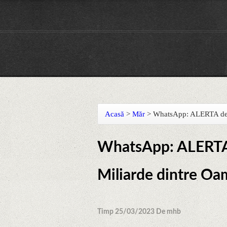
Acasă
>
Măr
>
WhatsApp: ALERTA de 
WhatsApp: ALERTA
Miliarde dintre Oa
Timp 25/03/2023 De mhb