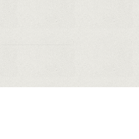
miliarde de dolari din cauza noilor
reguli Apple privind urmărirea
utilizatorilor