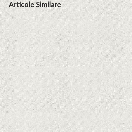
Articole Similare
Descoperire remarcabilă. Genomul
uman nu mai are secrete
iPhone 12 Mini, bijuteria - TECH
REVIEW
Apple cedează, în sfârșit. Piese de
schimb pentru iPhone și Mac, puse
în vânzare
Rețelele sociale au pierdut deja 10