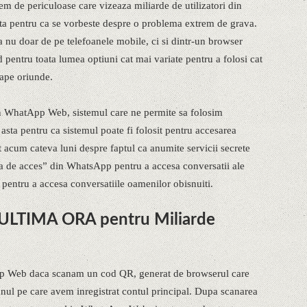
em de periculoase care vizeaza miliarde de utilizatori din
sta pentru ca se vorbeste despre o problema extrem de grava.
ta nu doar de pe telefoanele mobile, ci si dintr-un browser
ntru toata lumea optiuni cat mai variate pentru a folosi cat
ape oriunde.
n WhatApp Web, sistemul care ne permite sa folosim
 asta pentru ca sistemul poate fi folosit pentru accesarea
t acum cateva luni despre faptul ca anumite servicii secrete
ita de acces” din WhatsApp pentru a accesa conversatii ale
c pentru a accesa conversatiile oamenilor obisnuiti.
ULTIMA ORA pentru Miliarde
 Web daca scanam un cod QR, generat de browserul care
onul pe care avem inregistrat contul principal. Dupa scanarea