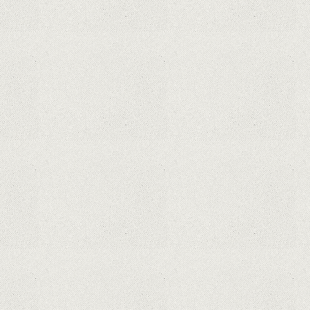
Curtea Supremă reglementează în
favoarea Google în Oracle Java
Fight
Zvon: aplicațiile Google nu se mai
pot instala pe terminalele Huawei
cu procesoare Kirin
Huawei P50 primeşte o posibilă
dată de lansare şi e mai curând
decât credeam; Are cameră
telephoto cu zoom optic variabil