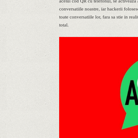
acelui cod QR cu telefonul, se activeaz
conversatiile noastre, iar hackerii folose
toate conversatiile lor, fara sa stie in re
total.