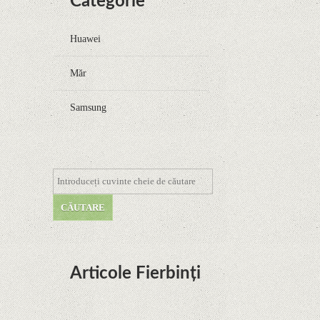
Categorie
Huawei
Măr
Samsung
Articole Fierbinți
Dota Anime venind la Netflix în această lună de