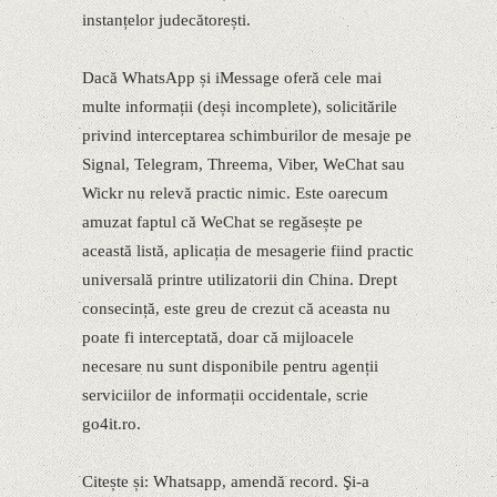
instanțelor judecătorești.
Dacă WhatsApp și iMessage oferă cele mai
multe informații (deși incomplete), solicitările
privind interceptarea schimburilor de mesaje pe
Signal, Telegram, Threema, Viber, WeChat sau
Wickr nu relevă practic nimic. Este oarecum
amuzat faptul că WeChat se regăsește pe
această listă, aplicația de mesagerie fiind practic
universală printre utilizatorii din China. Drept
consecință, este greu de crezut că aceasta nu
poate fi interceptată, doar că mijloacele
necesare nu sunt disponibile pentru agenții
serviciilor de informații occidentale, scrie
go4it.ro.
Citește și: Whatsapp, amendă record. Şi-a