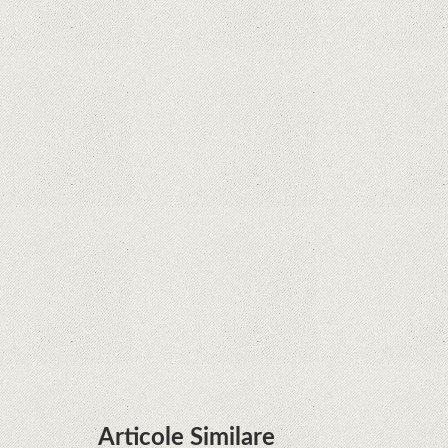
la Legenda Korra Studio Mir
Curtea Supremă reglementează în favoarea
Google în Oracle Java Fight
Zvon: aplicațiile Google nu se mai pot instala pe
terminalele Huawei cu procesoare Kirin
Huawei P50 primeşte o posibilă dată de lansare
şi e mai curând decât credeam; Are cameră
telephoto cu zoom optic variabil
Articole Similare