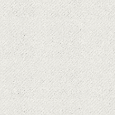
Descoperire remarcabilă. Genomul uman nu mai
are secrete
iPhone 12 Mini, bijuteria - TECH REVIEW
Apple cedează, în sfârșit. Piese de schimb pentru
iPhone și Mac, puse în vânzare
Rețelele sociale au pierdut deja 10 miliarde de
dolari din cauza noilor reguli Apple privind
urmărirea utilizatorilor