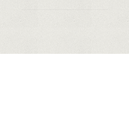
HUAWEI
MĂR
SAMSUNG
COPYRIGHT © 2023 MYHONEYBAKEDFEEDBACK.XYZ. ALL