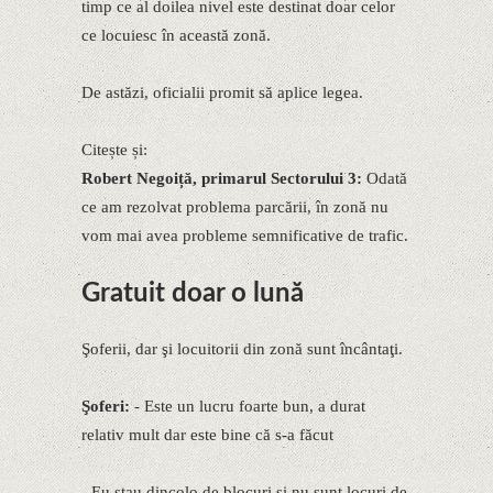
timp ce al doilea nivel este destinat doar celor
ce locuiesc în această zonă.
De astăzi, oficialii promit să aplice legea.
Citește și:
Robert Negoiță, primarul Sectorului 3:
Odată
ce am rezolvat problema parcării, în zonă nu
vom mai avea probleme semnificative de trafic.
Gratuit doar o lună
Şoferii, dar şi locuitorii din zonă sunt încântaţi.
Şoferi:
- Este un lucru foarte bun, a durat
relativ mult dar este bine că s-a făcut
- Eu stau dincolo de blocuri și nu sunt locuri de