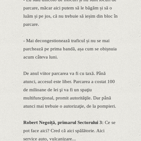
parcare, măcar aici putem să le băgăm și să o
luăm și pe jos, că nu trebuie să ieșim din bloc în
parcare.
- Mai decongestionează traficul și nu se mai
parchează pe prima bandă, așa cum se obișnuia
acum câteva luni.
De anul viitor parcarea va fi cu taxă. Până
atunci, accesul este liber. Parcarea a costat 100
de milioane de lei şi va fi un spaţiu
multifuncţional, promit autorităţile. Dar până
atunci mai trebuie o autorizaţie, de la pompieri.
Robert Negoiță, primarul Sectorului 3:
Ce se
pot face aici? Cred că aici spălătorie. Aici
service auto, vulcanizare...