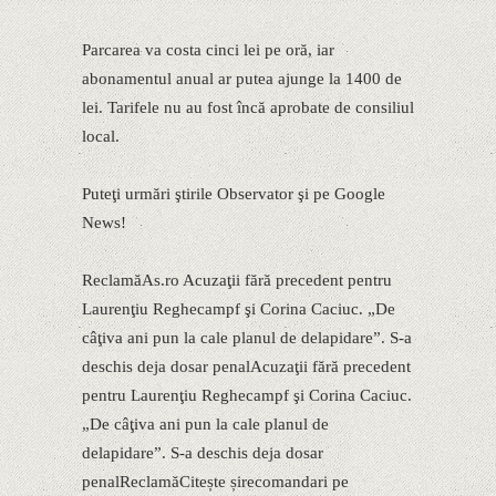
Parcarea va costa cinci lei pe oră, iar
abonamentul anual ar putea ajunge la 1400 de
lei. Tarifele nu au fost încă aprobate de consiliul
local.
Puteţi urmări ştirile Observator şi pe Google
News!
ReclamăAs.ro Acuzaţii fără precedent pentru
Laurenţiu Reghecampf şi Corina Caciuc. „De
câţiva ani pun la cale planul de delapidare”. S-a
deschis deja dosar penalAcuzaţii fără precedent
pentru Laurenţiu Reghecampf şi Corina Caciuc.
„De câţiva ani pun la cale planul de
delapidare”. S-a deschis deja dosar
penalReclamăCitește șirecomandari pe