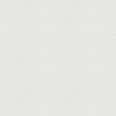
iPhone 12 Mini, bijuteria - TECH REVIEW
Apple cedează, în sfârșit. Piese de schimb pentru
iPhone și Mac, puse în vânzare
Rețelele sociale au pierdut deja 10 miliarde de
dolari din cauza noilor reguli Apple privind
urmărirea utilizatorilor