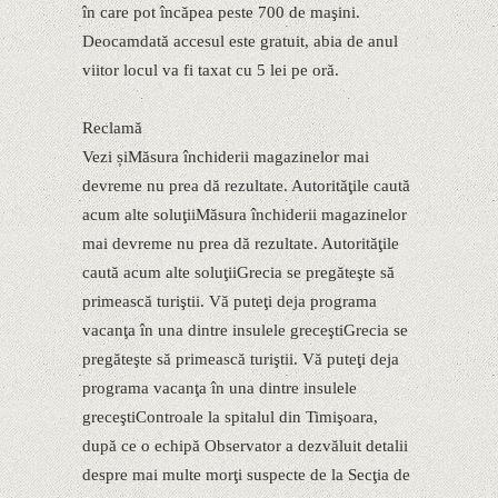
în care pot încăpea peste 700 de maşini.
Deocamdată accesul este gratuit, abia de anul
viitor locul va fi taxat cu 5 lei pe oră.
Reclamă
Vezi șiMăsura închiderii magazinelor mai
devreme nu prea dă rezultate. Autorităţile caută
acum alte soluţiiMăsura închiderii magazinelor
mai devreme nu prea dă rezultate. Autorităţile
caută acum alte soluţiiGrecia se pregăteşte să
primească turiştii. Vă puteţi deja programa
vacanţa în una dintre insulele greceştiGrecia se
pregăteşte să primească turiştii. Vă puteţi deja
programa vacanţa în una dintre insulele
greceştiControale la spitalul din Timişoara,
după ce o echipă Observator a dezvăluit detalii
despre mai multe morţi suspecte de la Secţia de