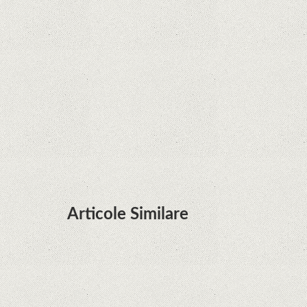
Zvon: aplicațiile Google nu se mai pot instala pe
terminalele Huawei cu procesoare Kirin
Huawei P50 primeşte o posibilă dată de lansare
şi e mai curând decât credeam; Are cameră
telephoto cu zoom optic variabil
Articole Similare
Descoperire remarcabilă. Genomul uman nu mai
are secrete