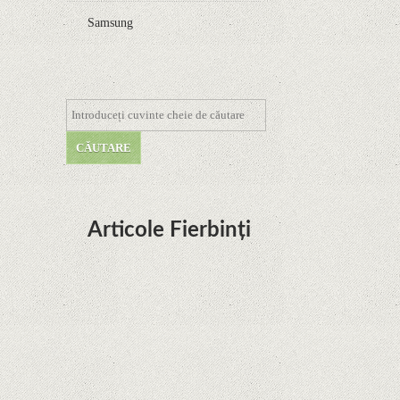
Samsung
Articole Fierbinți
Dota Anime venind la Netflix în această lună de
la Legenda Korra Studio Mir
Curtea Supremă reglementează în favoarea
Google în Oracle Java Fight