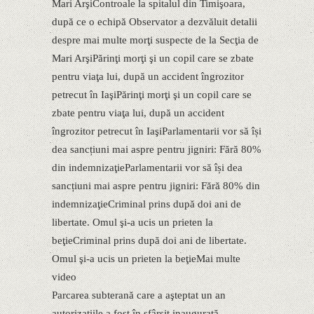
Mari ArşiControale la spitalul din Timişoara,
după ce o echipă Observator a dezvăluit detalii
despre mai multe morţi suspecte de la Secţia de
Mari ArşiPărinţi morţi şi un copil care se zbate
pentru viaţa lui, după un accident îngrozitor
petrecut în IaşiPărinţi morţi şi un copil care se
zbate pentru viaţa lui, după un accident
îngrozitor petrecut în IaşiParlamentarii vor să își
dea sancțiuni mai aspre pentru jigniri: Fără 80%
din indemnizaţieParlamentarii vor să își dea
sancțiuni mai aspre pentru jigniri: Fără 80% din
indemnizaţieCriminal prins după doi ani de
libertate. Omul şi-a ucis un prieten la
beţieCriminal prins după doi ani de libertate.
Omul şi-a ucis un prieten la beţieMai multe
video
Parcarea subterană care a aşteptat un an
autorizaţiile a fost în sfârşit inaugurată.