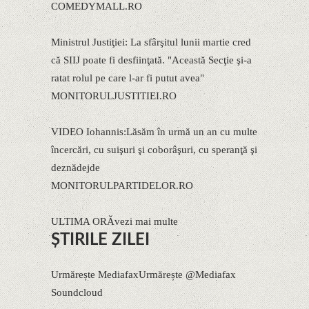
COMEDYMALL.RO
Ministrul Justiţiei: La sfârşitul lunii martie cred
că SIIJ poate fi desfiinţată. "Această Secţie şi-a
ratat rolul pe care l-ar fi putut avea"
MONITORULJUSTITIEI.RO
VIDEO Iohannis:Lăsăm în urmă un an cu multe
încercări, cu suişuri şi coborâşuri, cu speranţă şi
deznădejde
MONITORULPARTIDELOR.RO
ULTIMA ORǍvezi mai multe
ŞTIRILE ZILEI
Urmărește MediafaxUrmărește @Mediafax
Soundcloud