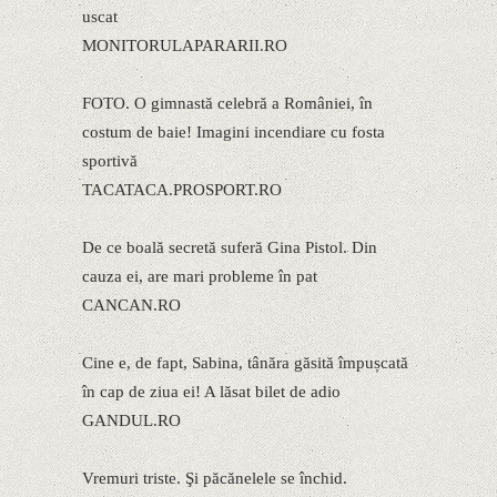
uscat
MONITORULAPARARII.RO
FOTO. O gimnastă celebră a României, în
costum de baie! Imagini incendiare cu fosta
sportivă
TACATACA.PROSPORT.RO
De ce boală secretă suferă Gina Pistol. Din
cauza ei, are mari probleme în pat
CANCAN.RO
Cine e, de fapt, Sabina, tânăra găsită împușcată
în cap de ziua ei! A lăsat bilet de adio
GANDUL.RO
Vremuri triste. Şi păcănelele se închid.