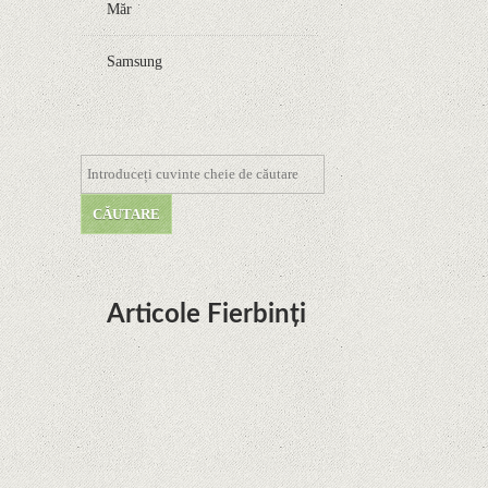
Măr
Samsung
Articole Fierbinți
Dota Anime venind la Netflix în această lună de
la Legenda Korra Studio Mir
Curtea Supremă reglementează în favoarea