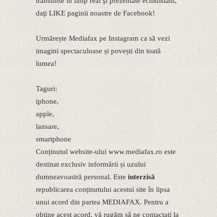
transmise în timp real şi prezentate echidistant,
daţi LIKE paginii noastre de Facebook!
Urmărește Mediafax pe Instagram ca să vezi
imagini spectaculoase și povești din toată
lumea!
Taguri:
iphone,
apple,
lansare,
smartphone
Conținutul website-ului www.mediafax.ro este
destinat exclusiv informării și uzului
dumneavoastră personal. Este
interzisă
republicarea conținutului acestui site în lipsa
unui acord din partea MEDIAFAX. Pentru a
obține acest acord, vă rugăm să ne contactați la