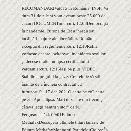
RECOMANDARIValul 5 în România. INSP: Va
dura 31 de zile şi vom aveam peste 25.000 de
cazuri DOCUMENTmiercuri, 12:08Democraţia
în pandemie. Europa de Est a înregistrat
încălcări majore ale libertăţilor. România,
excepţia din regiunemiercuri, 12:10Rafila
vorbeşte despre lockdown, închiderea şcolilor
şi decese multe, în lipsa certificatului
verdemiercuri, 12:15Ieşi pe plus VIDEO.
Stabilirea preţului la gaze. Ce trebuie să ştii
înainte de a încheia contractul cu
furnizorul?...17 dec 2021O carte pe ziO carte
pe zi:„Apocalipsa. Mari dezastre din trecut şi
câteva lecţii pentru viitor” de N.
Fergusonastăzi, 09:01Editura
MediafaxDescoperă ultimele titluri lansate de
Editura MediafaxMonitorul PartidelorCioloş: În