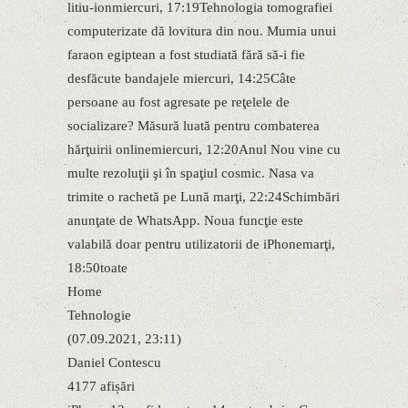
litiu-ionmiercuri, 17:19Tehnologia tomografiei
computerizate dă lovitura din nou. Mumia unui
faraon egiptean a fost studiată fără să-i fie
desfăcute bandajele miercuri, 14:25Câte
persoane au fost agresate pe reţelele de
socializare? Măsură luată pentru combaterea
hărţuirii onlinemiercuri, 12:20Anul Nou vine cu
multe rezoluţii şi în spaţiul cosmic. Nasa va
trimite o rachetă pe Lună marţi, 22:24Schimbări
anunţate de WhatsApp. Noua funcţie este
valabilă doar pentru utilizatorii de iPhonemarţi,
18:50toate
Home
Tehnologie
(07.09.2021, 23:11)
Daniel Contescu
4177 afișări