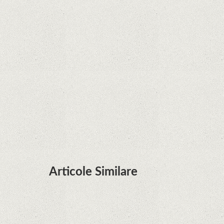
Google în Oracle Java Fight
Zvon: aplicațiile Google nu se mai pot instala pe
terminalele Huawei cu procesoare Kirin
Huawei P50 primeşte o posibilă dată de lansare
şi e mai curând decât credeam; Are cameră
telephoto cu zoom optic variabil
Articole Similare
Descoperire remarcabilă. Genomul uman nu mai
are secrete