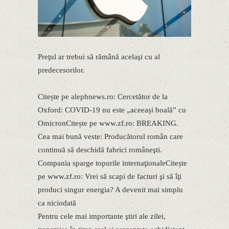
Preţul ar trebui să rămână acelaşi cu al
predecesorilor.
Citește pe alephnews.ro: Cercetător de la
Oxford: COVID-19 nu este „aceeași boală” cu
OmicronCitește pe www.zf.ro: BREAKING.
Cea mai bună veste: Producătorul român care
continuă să deschidă fabrici româneşti.
Compania sparge topurile internaţionaleCitește
pe www.zf.ro: Vrei să scapi de facturi şi să îţi
produci singur energia? A devenit mai simplu
ca niciodată
Pentru cele mai importante ştiri ale zilei,