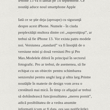
iPhone 13 va fi lansat pe 14 septembrie. Ce
noutăţi aduce noul smartphone Apple
Iată ce se ştie deja (aproape) cu siguranţă
despre acest iPhone. Numele - în ciuda
perplexităţii multora dintre cei „superstiţioşi”, ar
trebui să fie iPhone 13. Vor exista patru modele
noi. Versiunea „standard” va fi însoţită de o
versiune mini şi două versiuni Pro şi Pro
Max.Modelele diferă în principal în sectorul
fotografic. Pro ar trebui, de asemenea, să fie
echipat cu un obiectiv pentru schimbarea
senzorului pentru unghi larg şi ultra larg.Printre
noutăţile în materie de design vom avea o
crestătură mai mică. În timp ce afişajul ar trebui
să dobândească funcţionalitatea „mereu pornit”,
adică posibilitatea de a vedea anumite
informaţii (cum ar fi data, ora sau notificările)