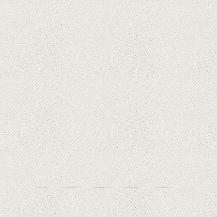
iPhone 12 Mini, bijuteria - TECH REVIEW
Apple cedează, în sfârșit. Piese de schimb pentru
iPhone și Mac, puse în vânzare
Rețelele sociale au pierdut deja 10 miliarde de
dolari din cauza noilor reguli Apple privind
urmărirea utilizatorilor