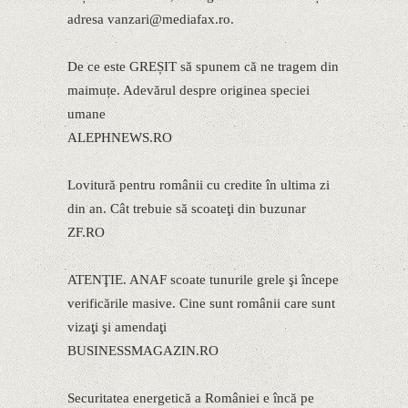
adresa vanzari@mediafax.ro.
De ce este GREȘIT să spunem că ne tragem din
maimuțe. Adevărul despre originea speciei
umane
ALEPHNEWS.RO
Lovitură pentru românii cu credite în ultima zi
din an. Cât trebuie să scoateţi din buzunar
ZF.RO
ATENŢIE. ANAF scoate tunurile grele şi începe
verificările masive. Cine sunt românii care sunt
vizaţi şi amendaţi
BUSINESSMAGAZIN.RO
Securitatea energetică a României e încă pe