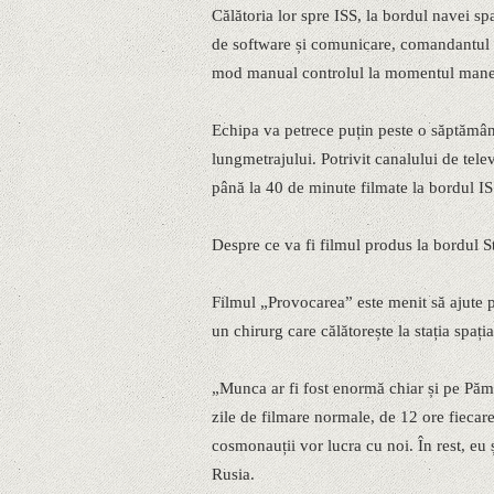
Călătoria lor spre ISS, la bordul navei sp
de software și comunicare, comandantul ș
mod manual controlul la momentul manevre
Echipa va petrece puțin peste o săptămână
lungmetrajului. Potrivit canalului de tele
până la 40 de minute filmate la bordul IS
Despre ce va fi filmul produs la bordul St
Filmul „Provocarea” este menit să ajute p
un chirurg care călătorește la stația spaț
„Munca ar fi fost enormă chiar și pe Păm
zile de filmare normale, de 12 ore fiecare
cosmonauții vor lucra cu noi. În rest, eu
Rusia.