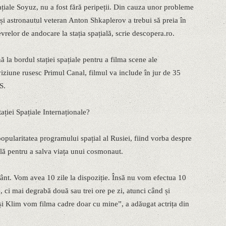
ațiale Soyuz, nu a fost fără peripeții. Din cauza unor probleme
i astronautul veteran Anton Shkaplerov a trebui să preia în
lor de andocare la stația spațială, scrie descopera.ro.
 la bordul stației spațiale pentru a filma scene ale
viziune rusesc Primul Canal, filmul va include în jur de 35
S.
ației Spațiale Internaționale?
opularitatea programului spațial al Rusiei, fiind vorba despre
ială pentru a salva viața unui cosmonaut.
ânt. Vom avea 10 zile la dispoziție. Însă nu vom efectua 10
, ci mai degrabă două sau trei ore pe zi, atunci când și
 și Klim vom filma cadre doar cu mine”, a adăugat actrița din