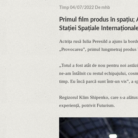
Timp 04/07/2022 De mhb
Primul film produs în spațiu; A
Stației Spațiale Internațional
Actrița rusă Iulia Peresild a ajuns la bord
„Provocarea”, primul lungmetraj produs î
„Totul a fost atât de nou pentru noi astă
ne-am întâlnit cu restul echipajului, cosmo
timp. Eu încă parcă sunt într-un vis”, a spu
Regizorul Klim Shipenko, care s-a alăturat
experiență, potrivit Futurism.