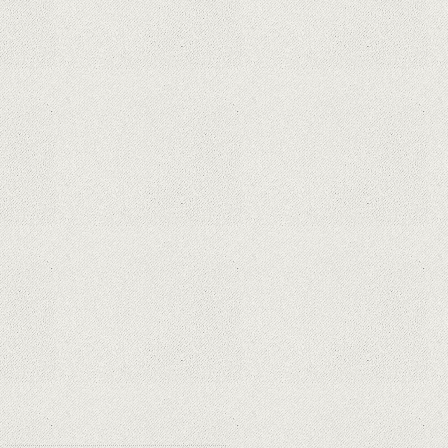
iPhone 12 Mini, bijuteria - TECH
REVIEW
Apple cedează, în sfârșit. Piese de
schimb pentru iPhone și Mac, puse
în vânzare
Rețelele sociale au pierdut deja 10
miliarde de dolari din cauza noilor
reguli Apple privind urmărirea
utilizatorilor