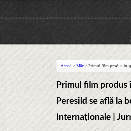
Acasă
>
Măr
>
Primul film produs în sp
Primul film produs î
Peresild se află la b
Internaționale | Ju