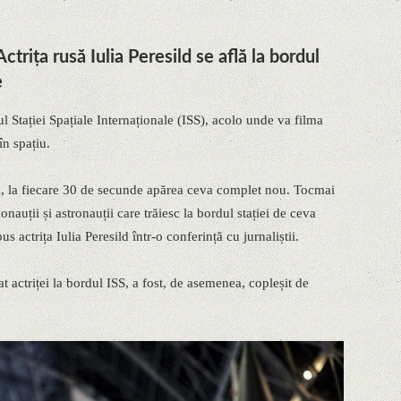
ctrița rusă Iulia Peresild se află la bordul
e
ul Stației Spațiale Internaționale (ISS), acolo unde va filma
n spațiu.
zi, la fiecare 30 de secunde apărea ceva complet nou. Tocmai
nauții și astronauții care trăiesc la bordul stației de ceva
s actrița Iulia Peresild într-o conferință cu jurnaliștii.
 actriței la bordul ISS, a fost, de asemenea, copleșit de