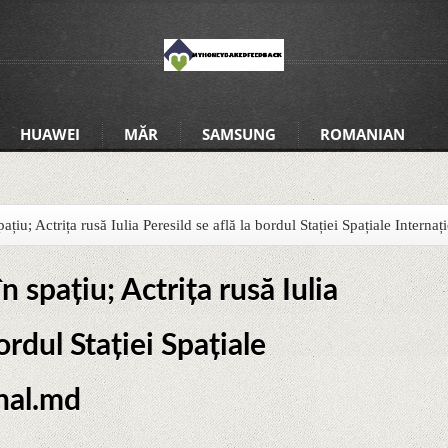
HUAWEI
MĂR
SAMSUNG
ROMANIAN
ațiu; Actrița rusă Iulia Peresild se află la bordul Stației Spațiale Interna
n spațiu; Actrița rusă Iulia
ordul Stației Spațiale
rnal.md