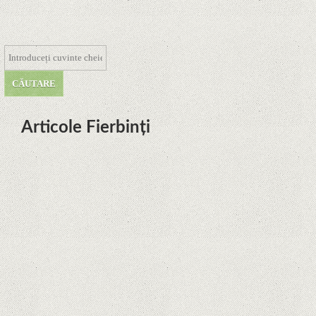
Articole Fierbinți
Dota Anime venind la Netflix în
această lună de la Legenda Korra
Studio Mir
Curtea Supremă reglementează în
favoarea Google în Oracle Java
Fight