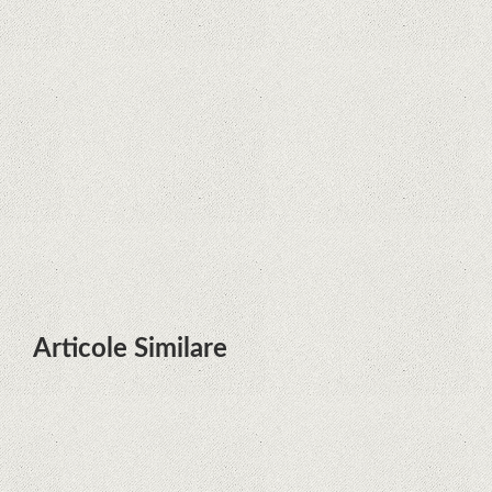
Zvon: aplicațiile Google nu se mai
pot instala pe terminalele Huawei
cu procesoare Kirin
Huawei P50 primeşte o posibilă
dată de lansare şi e mai curând
decât credeam; Are cameră
telephoto cu zoom optic variabil
Articole Similare
Descoperire remarcabilă. Genomul
uman nu mai are secrete