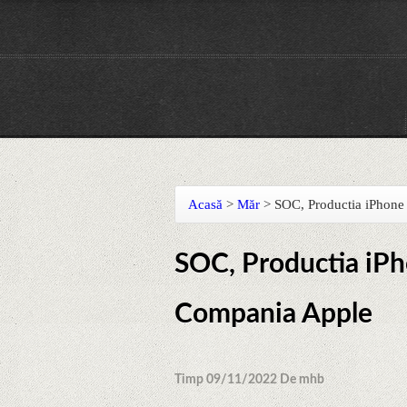
Acasă
>
Măr
>
SOC, Productia iPhon
SOC, Productia iP
Compania Apple
Timp 09/11/2022 De mhb