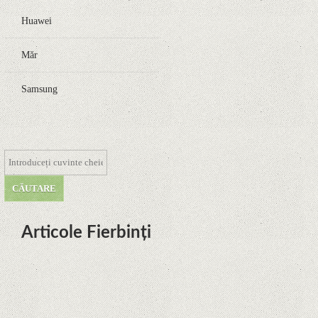
Huawei
Măr
Samsung
Articole Fierbinți
Dota Anime venind la Netflix în
această lună de la Legenda Korra
Studio Mir