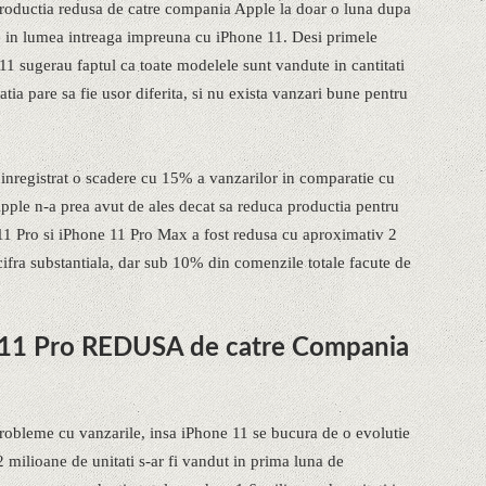
roductia redusa de catre compania Apple la doar o luna dupa
le in lumea intreaga impreuna cu iPhone 11. Desi primele
 11 sugerau faptul ca toate modelele sunt vandute in cantitati
uatia pare sa fie usor diferita, si nu exista vanzari bune pentru
 inregistrat o scadere cu 15% a vanzarilor in comparatie cu
pple n-a prea avut de ales decat sa reduca productia pentru
 11 Pro si iPhone 11 Pro Max a fost redusa cu aproximativ 2
 cifra substantiala, dar sub 10% din comenzile totale facute de
 11 Pro REDUSA de catre Compania
robleme cu vanzarile, insa iPhone 11 se bucura de o evolutie
milioane de unitati s-ar fi vandut in prima luna de