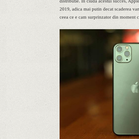
distributie. In ciuda acestui succes, Appl
2019, adica mai putin decat scaderea va
ceea ce e cam surprinzator din moment ce