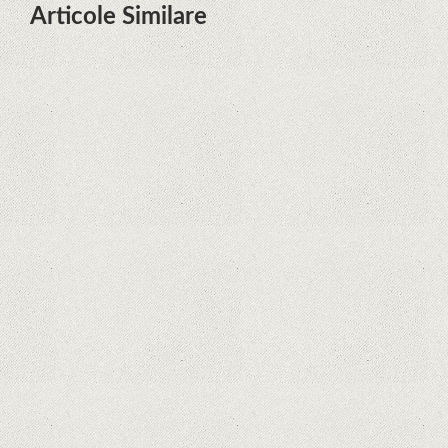
Articole Similare
Descoperire remarcabilă. Genomul
uman nu mai are secrete
iPhone 12 Mini, bijuteria - TECH
REVIEW
Apple cedează, în sfârșit. Piese de
schimb pentru iPhone și Mac, puse
în vânzare
Rețelele sociale au pierdut deja 10