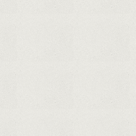
Curtea Supremă reglementează în
favoarea Google în Oracle Java
Fight
Zvon: aplicațiile Google nu se mai
pot instala pe terminalele Huawei
cu procesoare Kirin
Huawei P50 primeşte o posibilă
dată de lansare şi e mai curând
decât credeam; Are cameră
telephoto cu zoom optic variabil