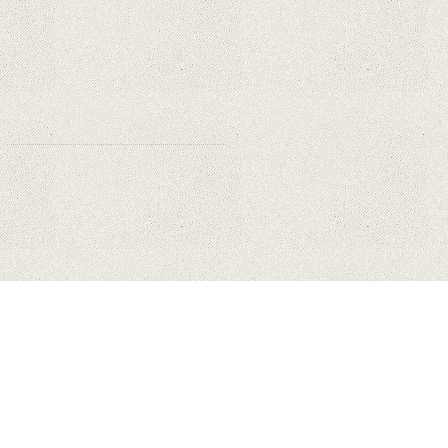
miliarde de dolari din cauza noilor
reguli Apple privind urmărirea
utilizatorilor