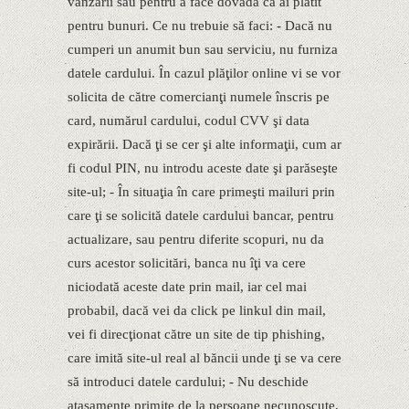
vânzării sau pentru a face dovada că ai plătit
pentru bunuri. Ce nu trebuie să faci: - Dacă nu
cumperi un anumit bun sau serviciu, nu furniza
datele cardului. În cazul plăţilor online vi se vor
solicita de către comercianţi numele înscris pe
card, numărul cardului, codul CVV şi data
expirării. Dacă ţi se cer şi alte informaţii, cum ar
fi codul PIN, nu introdu aceste date şi parăseşte
site-ul; - În situaţia în care primeşti mailuri prin
care ţi se solicită datele cardului bancar, pentru
actualizare, sau pentru diferite scopuri, nu da
curs acestor solicitări, banca nu îţi va cere
niciodată aceste date prin mail, iar cel mai
probabil, dacă vei da click pe linkul din mail,
vei fi direcţionat către un site de tip phishing,
care imită site-ul real al băncii unde ţi se va cere
să introduci datele cardului; - Nu deschide
ataşamente primite de la persoane necunoscute,