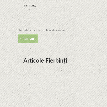
Samsung
Articole Fierbinți
Dota Anime venind la Netflix în această lună de
la Legenda Korra Studio Mir
Curtea Supremă reglementează în favoarea
Google în Oracle Java Fight