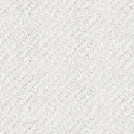
iPhone 12 Mini, bijuteria - TECH REVIEW
Apple cedează, în sfârșit. Piese de schimb pentru
iPhone și Mac, puse în vânzare
Rețelele sociale au pierdut deja 10 miliarde de
dolari din cauza noilor reguli Apple privind
urmărirea utilizatorilor