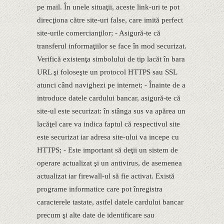
pe mail. În unele situaţii, aceste link-uri te pot
direcţiona către site-uri false, care imită perfect
site-urile comercianţilor; - Asigură-te că
transferul informaţiilor se face în mod securizat.
Verifică existenţa simbolului de tip lacăt în bara
URL şi foloseşte un protocol HTTPS sau SSL
atunci când navighezi pe internet; - Înainte de a
introduce datele cardului bancar, asigură-te că
site-ul este securizat: în stânga sus va apărea un
lacăţel care va indica faptul că respectivul site
este securizat iar adresa site-ului va incepe cu
HTTPS; - Este important să deţii un sistem de
operare actualizat şi un antivirus, de asemenea
actualizat iar firewall-ul să fie activat. Există
programe informatice care pot înregistra
caracterele tastate, astfel datele cardului bancar
precum şi alte date de identificare sau