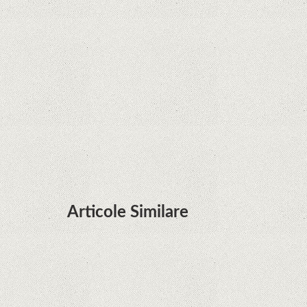
Zvon: aplicațiile Google nu se mai pot instala pe
terminalele Huawei cu procesoare Kirin
Huawei P50 primeşte o posibilă dată de lansare
şi e mai curând decât credeam; Are cameră
telephoto cu zoom optic variabil
Articole Similare
Descoperire remarcabilă. Genomul uman nu mai
are secrete