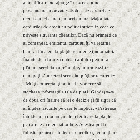
autentificare pot ajunge în posesia unor
persoane neautorizate; - Foloseşte carduri de
credit atunci când cumperi online. Majoritatea
cardurilor de credit au politici stricte în ceea ce
priveşte siguranţa clienţilor. Dacă nu primeşti ce
ai comandat, emitentul cardului îţi va returna
banii; - Fii atent la plăţile recurente (automate).
Înainte de a furniza datele cardului pentru a
plăti un serviciu cu reînnoire, informează-te
cum poţi să încetezi serviciul plăţilor recurente;
- Mulţi comercianţi online îţi vor cere să
stocheze informaţiile tale de plată. Gândeşte-te
de două ori înainte să iei o decizie şi fii sigur că
ai înţeles riscurile pe care le implică; - Păstrează
întotdeauna documentele referitoare la plăţile
pe care le-ai efectuat online. Acestea pot fi
folosite pentru stabilirea termenilor şi condiţiilor