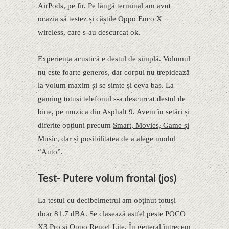
AirPods, pe fir. Pe lângă terminal am avut
ocazia să testez și căștile Oppo Enco X
wireless, care s-au descurcat ok.
Experiența acustică e destul de simplă. Volumul
nu este foarte generos, dar corpul nu trepidează
la volum maxim și se simte și ceva bas. La
gaming totuși telefonul s-a descurcat destul de
bine, pe muzica din Asphalt 9. Avem în setări și
diferite opțiuni precum
Smart, Movies, Game și
Music
, dar și posibilitatea de a alege modul
“Auto”.
Test- Putere volum frontal (jos)
La testul cu decibelmetrul am obținut totuși
doar 81.7 dBA. Se clasează astfel peste POCO
X3 Pro și Oppo Reno4 Lite. În general întrecem