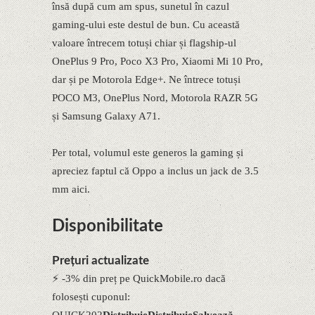
însă după cum am spus, sunetul în cazul
gaming-ului este destul de bun. Cu această
valoare întrecem totuși chiar și flagship-ul
OnePlus 9 Pro, Poco X3 Pro, Xiaomi Mi 10 Pro,
dar și pe Motorola Edge+. Ne întrece totuși
POCO M3, OnePlus Nord, Motorola RAZR 5G
și Samsung Galaxy A71.
Per total, volumul este generos la gaming și
apreciez faptul că Oppo a inclus un jack de 3.5
mm aici.
Disponibilitate
Prețuri actualizate
⚡ -3% din preț pe QuickMobile.ro dacă
folosești cuponul:
QUICK202
Distribuie
Distribuie
Salvează