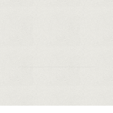
Apple cedează, în sfârșit. Piese de schimb pentru
iPhone și Mac, puse în vânzare
Rețelele sociale au pierdut deja 10 miliarde de
dolari din cauza noilor reguli Apple privind
urmărirea utilizatorilor