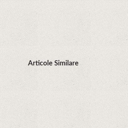
Huawei P50 primeşte o posibilă dată de lansare
şi e mai curând decât credeam; Are cameră
telephoto cu zoom optic variabil
Articole Similare
Descoperire remarcabilă. Genomul uman nu mai
are secrete
iPhone 12 Mini, bijuteria - TECH REVIEW