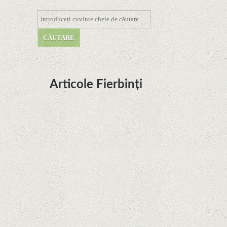
Articole Fierbinți
Dota Anime venind la Netflix în această lună de
la Legenda Korra Studio Mir
Curtea Supremă reglementează în favoarea
Google în Oracle Java Fight
Zvon: aplicațiile Google nu se mai pot instala pe
terminalele Huawei cu procesoare Kirin