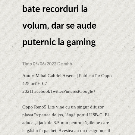
bate recorduri la
volum, dar se aude
puternic la gaming
Timp 05/06/2022 De mhb
Autor: Mihai Gabriel Arsene | Publicat în: Oppo
425 ori16-07-
2021FacebookTwitterPinterestGoogle+
Oppo Reno5 Lite vine cu un singur difuzor
plasat în partea de jos, lângă portul USB-C. El
aduce și jack de 3.5 mm pentru căștile pe care
le găsim în pachet. Acestea au un design în stil