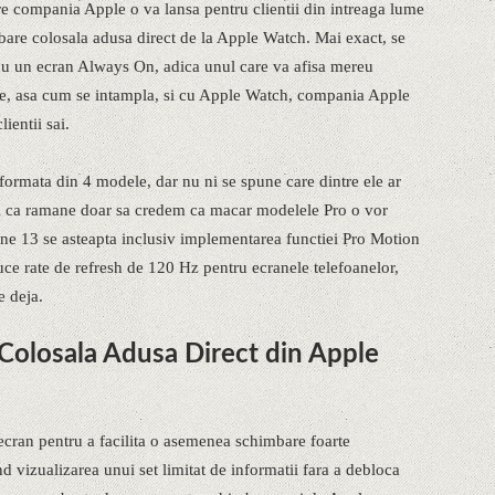
re compania Apple o va lansa pentru clientii din intreaga lume
bare colosala adusa direct de la Apple Watch. Mai exact, se
cu un ecran Always On, adica unul care va afisa mereu
stre, asa cum se intampla, si cu Apple Watch, compania Apple
ientii sai.
formata din 4 modele, dar nu ni se spune care dintre ele ar
el ca ramane doar sa credem ca macar modelele Pro o vor
one 13 se asteapta inclusiv implementarea functiei Pro Motion
uce rate de refresh de 120 Hz pentru ecranele telefoanelor,
e deja.
Colosala Adusa Direct din Apple
ecran pentru a facilita o asemenea schimbare foarte
vizualizarea unui set limitat de informatii fara a debloca