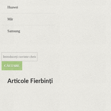
Huawei
Măr
Samsung
Articole Fierbinți
Dota Anime venind la Netflix în
această lună de la Legenda Korra
Studio Mir