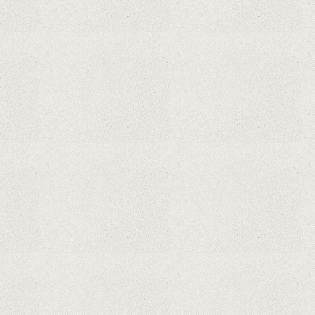
Curtea Supremă reglementează în
favoarea Google în Oracle Java
Fight
Zvon: aplicațiile Google nu se mai
pot instala pe terminalele Huawei
cu procesoare Kirin
Huawei P50 primeşte o posibilă
dată de lansare şi e mai curând
decât credeam; Are cameră
telephoto cu zoom optic variabil