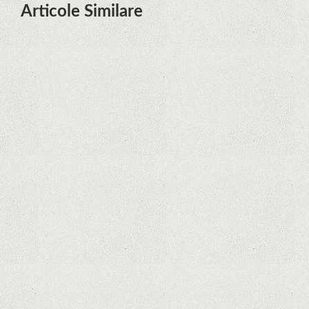
Articole Similare
Descoperire remarcabilă. Genomul
uman nu mai are secrete
iPhone 12 Mini, bijuteria - TECH
REVIEW
Apple cedează, în sfârșit. Piese de
schimb pentru iPhone și Mac, puse
în vânzare
Rețelele sociale au pierdut deja 10