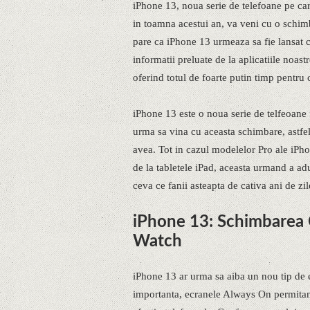
iPhone 13, noua serie de telefoane pe ca
in toamna acestui an, va veni cu o schim
pare ca iPhone 13 urmeaza sa fie lansat 
informatii preluate de la aplicatiile noa
oferind totul de foarte putin timp pentru cl
iPhone 13 este o noua serie de telfeoane 
urma sa vina cu aceasta schimbare, astf
avea. Tot in cazul modelelor Pro ale iPh
de la tabletele iPad, aceasta urmand a ad
ceva ce fanii asteapta de cativa ani de zil
iPhone 13: Schimbarea 
Watch
iPhone 13 ar urma sa aiba un nou tip de 
importanta, ecranele Always On permitand 