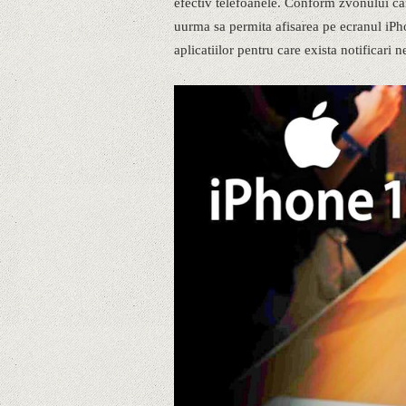
efectiv telefoanele. Conform zvonului ca
uurma sa permita afisarea pe ecranul iPhon
aplicatiilor pentru care exista notificari