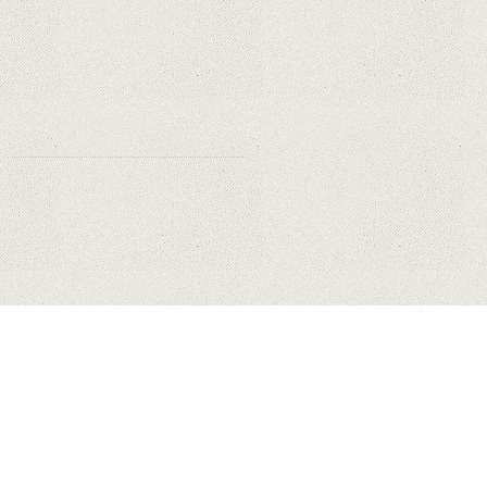
miliarde de dolari din cauza noilor
reguli Apple privind urmărirea
utilizatorilor