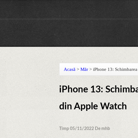
Acasă
>
Măr
>
iPhone 13: Schimbarea
iPhone 13: Schimba
din Apple Watch
Timp 05/11/2022 De mhb