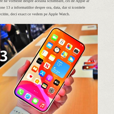
re ne vorbeste despre aceasta schimbare, cei de Apple ar
e 13 a informatiilor despre ora, data, dar si iconitele
 necitite, deci exact ce vedem pe Apple Watch.