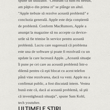
spune un utilizator. "Credeam că sunt eu nebun,
am păţit-o din prima zi" se plânge un altul.
"Apple trebuie să rezolve această problemă" e
concluzia generală. Apple este deja conştientă
de problemă. Conform MacRumors, Apple a
anunţat la magazine să nu accepte ca device-
urile să fie trimise în service pentru această
problemă. Lucru care sugerează că problema
este una de software şi poate fi rezolvată cu un
update la care lucrează Apple. „Această situaţie
îi pune pe cei care au această problemă într-o
dilemă pentru că eşti blocat cu acest telefon
până vine rezolvarea, dacă va veni. Apple nu a
confirmat public, a fost discutată intern. Vestea
bună este că, dacă ai această problemă, să ştii
că investighează situaţia”, spune Sam Kohl,
tech youtuber.
ULTIMELE ȘTIRI