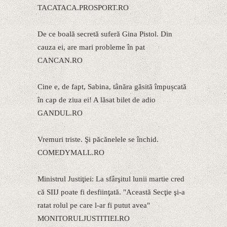
TACATACA.PROSPORT.RO
De ce boală secretă suferă Gina Pistol. Din
cauza ei, are mari probleme în pat
CANCAN.RO
Cine e, de fapt, Sabina, tânăra găsită împușcată
în cap de ziua ei! A lăsat bilet de adio
GANDUL.RO
Vremuri triste. Şi păcănelele se închid.
COMEDYMALL.RO
Ministrul Justiţiei: La sfârşitul lunii martie cred
că SIIJ poate fi desfiinţată. "Această Secţie şi-a
ratat rolul pe care l-ar fi putut avea"
MONITORULJUSTITIEI.RO