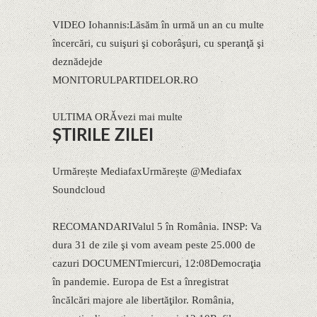
VIDEO Iohannis:Lăsăm în urmă un an cu multe
încercări, cu suişuri şi coborâşuri, cu speranţă şi
deznădejde
MONITORULPARTIDELOR.RO
ULTIMA ORǍvezi mai multe
ŞTIRILE ZILEI
Urmărește MediafaxUrmărește @Mediafax
Soundcloud
RECOMANDARIValul 5 în România. INSP: Va
dura 31 de zile şi vom aveam peste 25.000 de
cazuri DOCUMENTmiercuri, 12:08Democraţia
în pandemie. Europa de Est a înregistrat
încălcări majore ale libertăţilor. România,