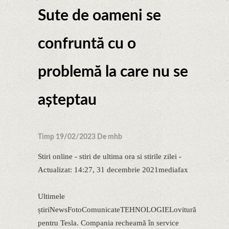
Sute de oameni se
confruntă cu o
problemă la care nu se
aşteptau
Timp 19/02/2023 De mhb
Stiri online - stiri de ultima ora si stirile zilei -
Actualizat: 14:27, 31 decembrie 2021mediafax
Ultimele
știriNewsFotoComunicateTEHNOLOGIELovitură
pentru Tesla. Compania recheamă în service