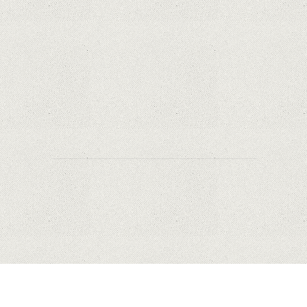
iPhone și Mac, puse în vânzare
Rețelele sociale au pierdut deja 10 miliarde de
dolari din cauza noilor reguli Apple privind
urmărirea utilizatorilor