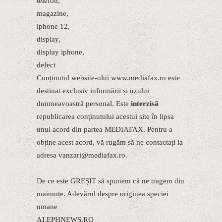
telefon,
magazine,
iphone 12,
display,
display iphone,
defect
Conținutul website-ului www.mediafax.ro este
destinat exclusiv informării și uzului
dumneavoastră personal. Este
interzisă
republicarea conținutului acestui site în lipsa
unui acord din partea MEDIAFAX. Pentru a
obține acest acord, vă rugăm să ne contactați la
adresa vanzari@mediafax.ro.
De ce este GREȘIT să spunem că ne tragem din
maimuțe. Adevărul despre originea speciei
umane
ALEPHNEWS.RO