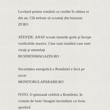
Lovitură pentru românii cu credite în ultima zi
din an. Cât trebuie să scoateţi din buzunar
ZF.RO
ATENŢIE. ANAF scoate tunurile grele şi începe
verificările masive. Cine sunt românii care sunt
vizaţi şi amendaţi
BUSINESSMAGAZIN.RO
Securitatea energetică a României e încă pe
uscat
MONITORULAPARARII.RO
FOTO. O gimnastă celebră a României, în
costum de baie! Imagini incendiare cu fosta
sportivă