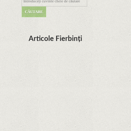
Articole Fierbinți
Dota Anime venind la Netflix în această lună de
la Legenda Korra Studio Mir
Curtea Supremă reglementează în favoarea
Google în Oracle Java Fight
Zvon: aplicațiile Google nu se mai pot instala pe
terminalele Huawei cu procesoare Kirin