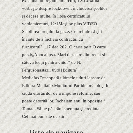
excepţia din regiunemiercuri, 12:10Rafila
vorbeşte despre lockdown, închiderea şcolilor
şi decese multe, în lipsa certificatului
verdemiercuri, 12:15Ieşi pe plus VIDEO.
Stabilirea preţului la gaze. Ce trebuie să ştii
înainte de a încheia contractul cu
furnizorul?...17 dec 2021O carte pe ziO carte
pe zi:„Apocalipsa. Mari dezastre din trecut şi
câteva lecţii pentru viitor” de N.
Fergusonastăzi, 09:01Editura
MediafaxDescoperă ultimele titluri lansate de
Editura MediafaxMonitorul PartidelorCioloş: În
ciuda eforturilor de a impune reforme, sau
poate datorită lor, încheiem anul în opoziţie /
Tomac: Să ne păstrăm speranţa şi credinţa
Cel mai bun site de stiri