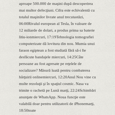
aproape 500.000 de maşini după descoperirea
mai multor defecţiuni. Cifra este echivalentă cu
totalul maşinilor livrate anul trecutastăzi,
06:00Rivalul european al Tesla, în valoare de
12 miliarde de dolari, a produs prima sa baterie
litiu-ionmiercuri, 17:19Tehnologia tomografiei
computerizate dă lovitura din nou. Mumia unui
faraon egiptean a fost studiată fără să-i fie
desfăcute bandajele miercuri, 14:25Câte
persoane au fost agresate pe reţelele de
socializare? Măsură luată pentru combaterea
hărţuirii onlinemiercuri, 12:20Anul Nou vine cu
multe rezoluţii şi în spaţiul cosmic. Nasa va
trimite o rachetă pe Lună marţi, 22:24Schimbări
anunţate de WhatsApp. Noua funcţie este
valabilă doar pentru utilizatorii de iPhonemarţi,
18:50toate