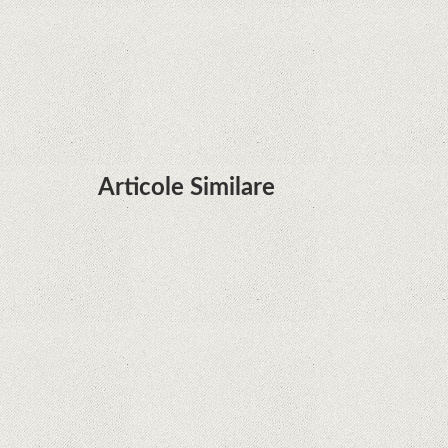
Huawei P50 primeşte o posibilă dată de lansare
şi e mai curând decât credeam; Are cameră
telephoto cu zoom optic variabil
Articole Similare
Descoperire remarcabilă. Genomul uman nu mai
are secrete
iPhone 12 Mini, bijuteria - TECH REVIEW
Apple cedează, în sfârșit. Piese de schimb pentru