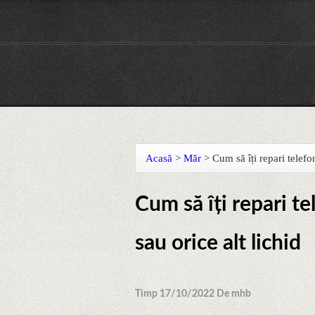
Acasă
>
Măr
>
Cum să îți repari telefo
Cum să îți repari te
sau orice alt lichid
Timp 17/10/2022 De mhb