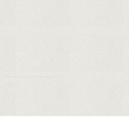
în vânzare
Rețelele sociale au pierdut deja 10
miliarde de dolari din cauza noilor
reguli Apple privind urmărirea
utilizatorilor