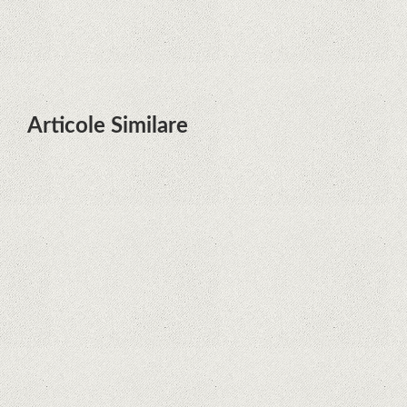
decât credeam; Are cameră
telephoto cu zoom optic variabil
Articole Similare
Descoperire remarcabilă. Genomul
uman nu mai are secrete
iPhone 12 Mini, bijuteria - TECH
REVIEW
Apple cedează, în sfârșit. Piese de
schimb pentru iPhone și Mac, puse