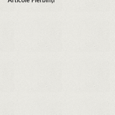
Articole Fierbinți
Dota Anime venind la Netflix în
această lună de la Legenda Korra
Studio Mir
Curtea Supremă reglementează în
favoarea Google în Oracle Java
Fight
Zvon: aplicațiile Google nu se mai
pot instala pe terminalele Huawei
cu procesoare Kirin
Huawei P50 primeşte o posibilă
dată de lansare şi e mai curând