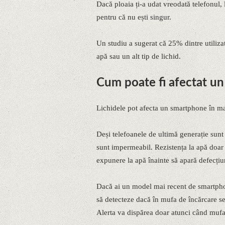
Dacă ploaia ți-a udat vreodată telefonul, l-
pentru că nu ești singur.
Un studiu a sugerat că 25% dintre utilizat
apă sau un alt tip de lichid.
Cum poate fi afectat un
Lichidele pot afecta un smartphone în ma
Deși telefoanele de ultimă generație sunt
sunt impermeabil. Rezistența la apă doar 
expunere la apă înainte să apară defecțiun
Dacă ai un model mai recent de smartpho
să detecteze dacă în mufa de încărcare se 
Alerta va dispărea doar atunci când mufa