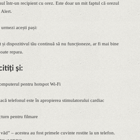
nul într-un recipient cu orez. Este doar un mit faptul că orezul
 Alert.
 urmezi acești pași:
 și dispozitivul tău continuă să nu funcționeze, ar fi mai bine
poate repara.
iți și:
 computerul pentru hotspot Wi-Fi
ă telefonul este în apropierea stimulatorului cardiac
turn pentru filmare
ăd” – acestea au fost primele cuvinte rostite la un telefon.