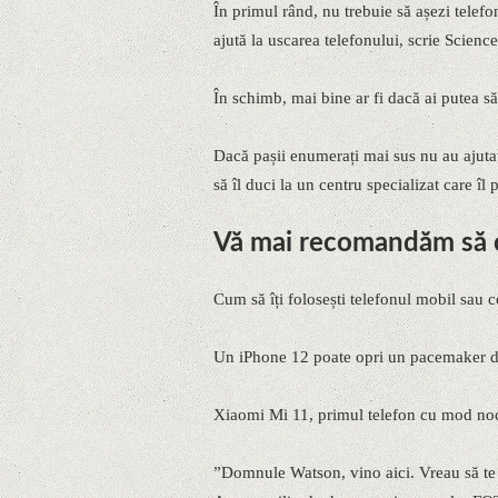
În primul rând, nu trebuie să așezi telefo
ajută la uscarea telefonului, scrie Science
În schimb, mai bine ar fi dacă ai putea să
Dacă pașii enumerați mai sus nu au ajutat
să îl duci la un centru specializat care îl 
Vă mai recomandăm să cit
Cum să îți folosești telefonul mobil sau
Un iPhone 12 poate opri un pacemaker dac
Xiaomi Mi 11, primul telefon cu mod noc
”Domnule Watson, vino aici. Vreau să te v