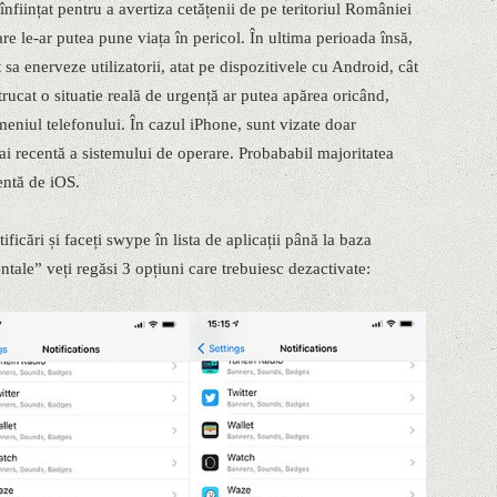
ființat pentru a avertiza cetățenii de pe teritoriul României
are le-ar putea pune viața în pericol. În ultima perioada însă,
 sa enerveze utilizatorii, atat pe dispozitivele cu Android, cât
trucat o situatie reală de urgență ar putea apărea oricând,
 meniul telefonului. În cazul iPhone, sunt vizate doar
i recentă a sistemului de operare. Probababil majoritatea
centă de iOS.
ificări și faceți swype în lista de aplicații până la baza
tale” veți regăsi 3 opțiuni care trebuiesc dezactivate: