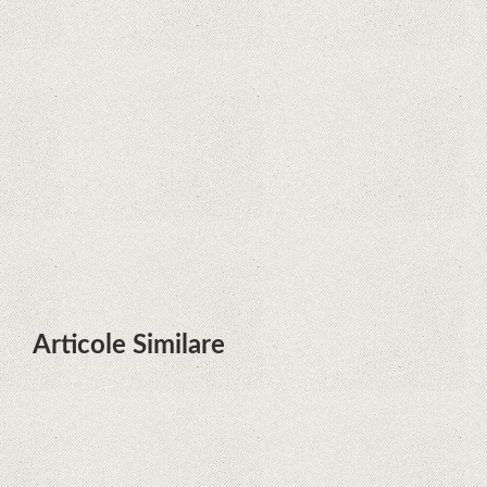
Zvon: aplicațiile Google nu se mai
pot instala pe terminalele Huawei
cu procesoare Kirin
Huawei P50 primeşte o posibilă
dată de lansare şi e mai curând
decât credeam; Are cameră
telephoto cu zoom optic variabil
Articole Similare
Descoperire remarcabilă. Genomul
uman nu mai are secrete