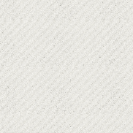
iPhone 12 Mini, bijuteria - TECH
REVIEW
Apple cedează, în sfârșit. Piese de
schimb pentru iPhone și Mac, puse
în vânzare
Rețelele sociale au pierdut deja 10
miliarde de dolari din cauza noilor
reguli Apple privind urmărirea
utilizatorilor