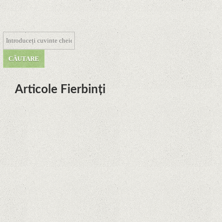
Articole Fierbinți
Dota Anime venind la Netflix în
această lună de la Legenda Korra
Studio Mir
Curtea Supremă reglementează în
favoarea Google în Oracle Java
Fight