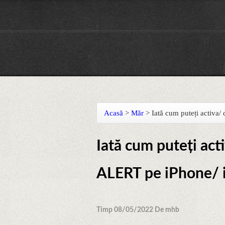
Acasă
>
Măr
>
Iată cum puteți activa
Iată cum puteți act
ALERT pe iPhone/ 
Timp 08/05/2022 De mhb