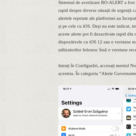
Sistemul de avertizare RO-ALERT a fost în
rapid despre diverse situații de urgență c
alertele repetate ale platformei au început
și pe cele cu iOS. Deși nu este indicat, in
aceste alerte pot fi dezactivate rapid din
dispozitivele cu iOS 12 sau o versiune ma
utilizatorilor folosesc însă o versiune re
Intrați în Configurări, accesați meniul Not
acesteia. În categoria “Alerte Guvernamen