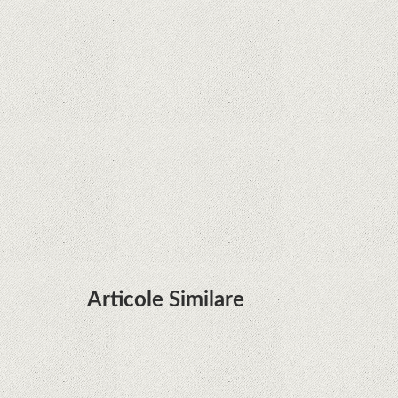
Google în Oracle Java Fight
Zvon: aplicațiile Google nu se mai pot instala pe
terminalele Huawei cu procesoare Kirin
Huawei P50 primeşte o posibilă dată de lansare
şi e mai curând decât credeam; Are cameră
telephoto cu zoom optic variabil
Articole Similare
Descoperire remarcabilă. Genomul uman nu mai
are secrete