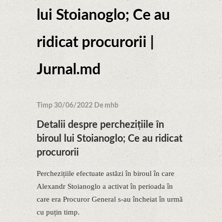
lui Stoianoglo; Ce au
ridicat procurorii |
Jurnal.md
Timp 30/06/2022 De mhb
Detalii despre perchezițiile în
biroul lui Stoianoglo; Ce au ridicat
procurorii
Perchezițiile efectuate astăzi în biroul în care
Alexandr Stoianoglo a activat în perioada în
care era Procuror General s-au încheiat în urmă
cu puțin timp.