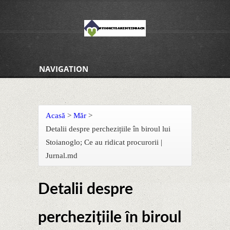
NAVIGATION
Acasă
>
Măr
>
Detalii despre perchezițiile în biroul lui
Stoianoglo; Ce au ridicat procurorii |
Jurnal.md
Detalii despre
perchezițiile în biroul