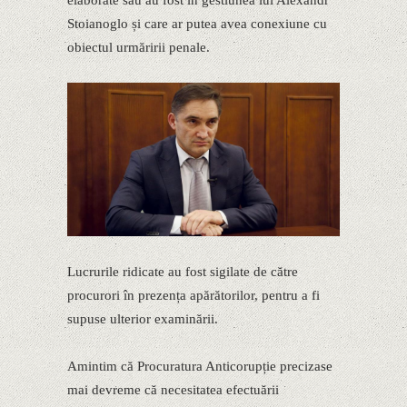
elaborate sau au fost în gestiunea lui Alexandr
Stoianoglo și care ar putea avea conexiune cu
obiectul urmăririi penale.
Lucrurile ridicate au fost sigilate de către
procurori în prezența apărătorilor, pentru a fi
supuse ulterior examinării.
Amintim că Procuratura Anticorupție precizase
mai devreme că necesitatea efectuării