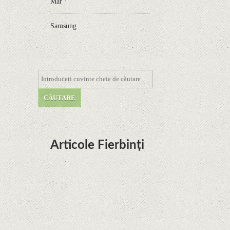
Măr
Samsung
Articole Fierbinți
Dota Anime venind la Netflix în această lună de
la Legenda Korra Studio Mir
Curtea Supremă reglementează în favoarea