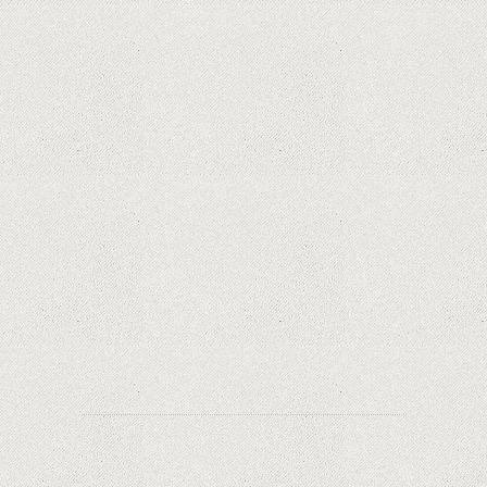
iPhone 12 Mini, bijuteria - TECH REVIEW
Apple cedează, în sfârșit. Piese de schimb pentru
iPhone și Mac, puse în vânzare
Rețelele sociale au pierdut deja 10 miliarde de
dolari din cauza noilor reguli Apple privind
urmărirea utilizatorilor