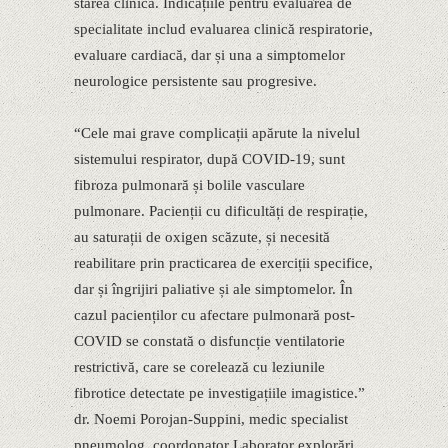
starea clinică. Indicațiile pentru evaluarea de
specialitate includ evaluarea clinică respiratorie,
evaluare cardiacă, dar și una a simptomelor
neurologice persistente sau progresive.
“Cele mai grave complicații apărute la nivelul
sistemului respirator, după COVID-19, sunt
fibroza pulmonară și bolile vasculare
pulmonare. Pacienții cu dificultăți de respirație,
au saturații de oxigen scăzute, și necesită
reabilitare prin practicarea de exerciții specifice,
dar și îngrijiri paliative și ale simptomelor. În
cazul pacienților cu afectare pulmonară post-
COVID se constată o disfuncție ventilatorie
restrictivă, care se corelează cu leziunile
fibrotice detectate pe investigațiile imagistice.”
dr. Noemi Porojan-Suppini, medic specialist
pneumolog, coordonator Laborator explorări