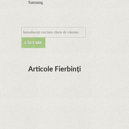
Samsung
Articole Fierbinți
Dota Anime venind la Netflix în această lună de
la Legenda Korra Studio Mir
Curtea Supremă reglementează în favoarea
Google în Oracle Java Fight