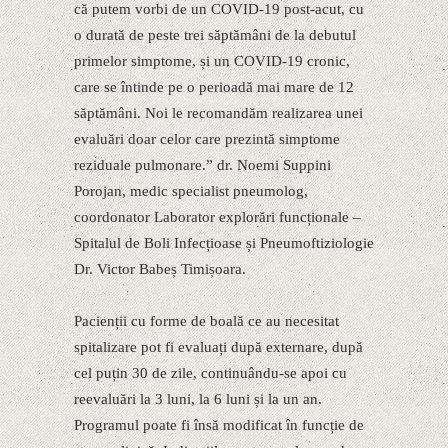
că putem vorbi de un COVID-19 post-acut, cu
o durată de peste trei săptămâni de la debutul
primelor simptome, și un COVID-19 cronic,
care se întinde pe o perioadă mai mare de 12
săptămâni. Noi le recomandăm realizarea unei
evaluări doar celor care prezintă simptome
reziduale pulmonare.” dr. Noemi Suppini
Porojan, medic specialist pneumolog,
coordonator Laborator explorări funcționale –
Spitalul de Boli Infecțioase și Pneumoftiziologie
Dr. Victor Babeș Timișoara.
Pacienții cu forme de boală ce au necesitat
spitalizare pot fi evaluați după externare, după
cel puțin 30 de zile, continuându-se apoi cu
reevaluări la 3 luni, la 6 luni și la un an.
Programul poate fi însă modificat în funcție de