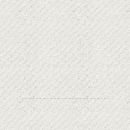
iPhone 12 Mini, bijuteria - TECH REVIEW
Apple cedează, în sfârșit. Piese de schimb pentru
iPhone și Mac, puse în vânzare
Rețelele sociale au pierdut deja 10 miliarde de
dolari din cauza noilor reguli Apple privind
urmărirea utilizatorilor