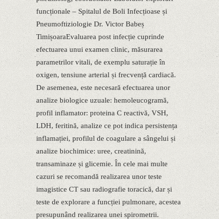
funcționale – Spitalul de Boli Infecțioase și
Pneumoftiziologie Dr. Victor Babeș
TimișoaraEvaluarea post infecție cuprinde
efectuarea unui examen clinic, măsurarea
parametrilor vitali, de exemplu saturație în
oxigen, tensiune arterial și frecvență cardiacă.
De asemenea, este necesară efectuarea unor
analize biologice uzuale: hemoleucogramă,
profil inflamator: proteina C reactivă, VSH,
LDH, feritină, analize ce pot indica persistența
inflamației, profilul de coagulare a sângelui și
analize biochimice: uree, creatinină,
transaminaze și glicemie. În cele mai multe
cazuri se recomandă realizarea unor teste
imagistice CT sau radiografie toracică, dar și
teste de explorare a funcției pulmonare, acestea
presupunând realizarea unei spirometrii.