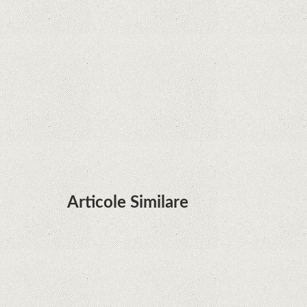
Zvon: aplicațiile Google nu se mai pot instala pe
terminalele Huawei cu procesoare Kirin
Huawei P50 primeşte o posibilă dată de lansare
şi e mai curând decât credeam; Are cameră
telephoto cu zoom optic variabil
Articole Similare
Descoperire remarcabilă. Genomul uman nu mai
are secrete