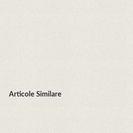
Zvon: aplicațiile Google nu se mai
pot instala pe terminalele Huawei
cu procesoare Kirin
Huawei P50 primeşte o posibilă
dată de lansare şi e mai curând
decât credeam; Are cameră
telephoto cu zoom optic variabil
Articole Similare
Descoperire remarcabilă. Genomul
uman nu mai are secrete