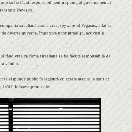
up să fie făcut responsabil pentru spionajul guvernamental
 transmite News.ro.
mpania israeliană care a creat spyware-ul Pegasus, aflat la
 de diverse guverne, împotriva unor jurnalişti, activişti şi
ul rând vrea ca firma israeliană să fie făcută responsabilă de
l-a vândut.
 să răspundă public în legătură cu aceste atacuri, a spus că
ţii săi îi folosesc produsele.