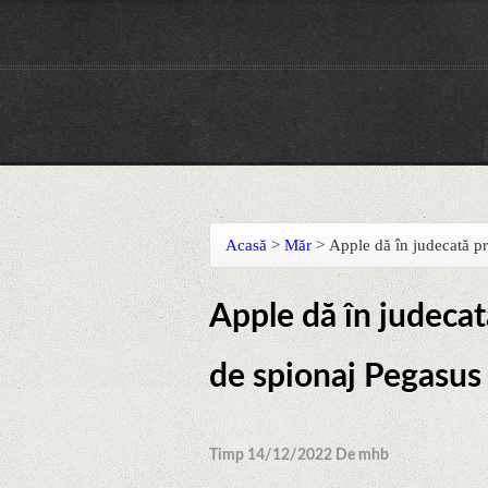
Acasă
>
Măr
>
Apple dă în judecată p
Apple dă în judeca
de spionaj Pegasus
Timp 14/12/2022 De mhb