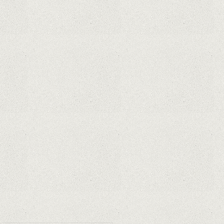
iPhone 12 Mini, bijuteria - TECH
REVIEW
Apple cedează, în sfârșit. Piese de
schimb pentru iPhone și Mac, puse
în vânzare
Rețelele sociale au pierdut deja 10
miliarde de dolari din cauza noilor
reguli Apple privind urmărirea
utilizatorilor