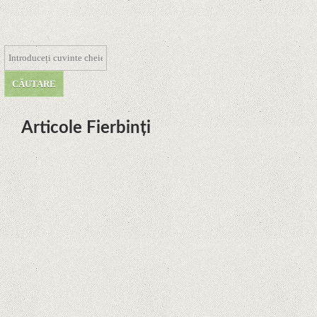
Articole Fierbinți
Dota Anime venind la Netflix în
această lună de la Legenda Korra
Studio Mir
Curtea Supremă reglementează în
favoarea Google în Oracle Java
Fight