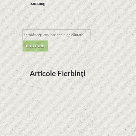
Samsung
Articole Fierbinți
Dota Anime venind la Netflix în această lună de
la Legenda Korra Studio Mir
Curtea Supremă reglementează în favoarea
Google în Oracle Java Fight