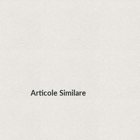
Zvon: aplicațiile Google nu se mai pot instala pe
terminalele Huawei cu procesoare Kirin
Huawei P50 primeşte o posibilă dată de lansare
şi e mai curând decât credeam; Are cameră
telephoto cu zoom optic variabil
Articole Similare
Descoperire remarcabilă. Genomul uman nu mai
are secrete