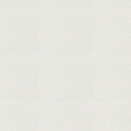
iPhone 12 Mini, bijuteria - TECH REVIEW
Apple cedează, în sfârșit. Piese de schimb pentru
iPhone și Mac, puse în vânzare
Rețelele sociale au pierdut deja 10 miliarde de
dolari din cauza noilor reguli Apple privind
urmărirea utilizatorilor