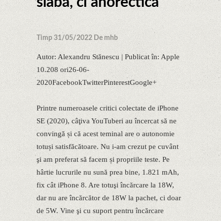
slabă, ci anorectică
Timp 31/05/2022 De mhb
Autor: Alexandru Stănescu | Publicat în: Apple
10.208 ori26-06-
2020FacebookTwitterPinterestGoogle+
Printre numeroasele critici colectate de iPhone
SE (2020), câţiva YouTuberi au încercat să ne
convingă și că acest teminal are o autonomie
totuși satisfăcătoare. Nu i-am crezut pe cuvânt
şi am preferat să facem și propriile teste. Pe
hârtie lucrurile nu sună prea bine, 1.821 mAh,
fix cât iPhone 8. Are totuşi încărcare la 18W,
dar nu are încărcător de 18W la pachet, ci doar
de 5W. Vine şi cu suport pentru încărcare