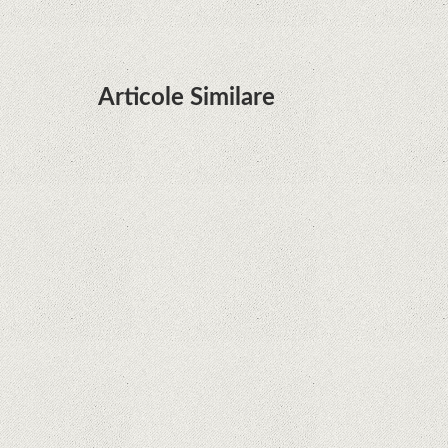
Articole Similare
Descoperire remarcabilă. Genomul uman nu mai
are secrete
iPhone 12 Mini, bijuteria - TECH REVIEW
Apple cedează, în sfârșit. Piese de schimb pentru
iPhone și Mac, puse în vânzare