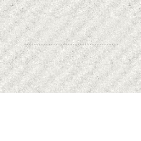
Rețelele sociale au pierdut deja 10 miliarde de
dolari din cauza noilor reguli Apple privind
urmărirea utilizatorilor