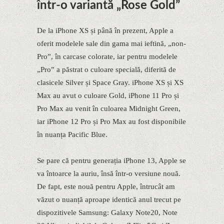
într-o variantă „Rose Gold”
De la iPhone XS și până în prezent, Apple a
oferit modelele sale din gama mai ieftină, „non-
Pro”, în carcase colorate, iar pentru modelele
„Pro” a păstrat o culoare specială, diferită de
clasicele Silver și Space Gray. iPhone XS și XS
Max au avut o culoare Gold, iPhone 11 Pro și
Pro Max au venit în culoarea Midnight Green,
iar iPhone 12 Pro și Pro Max au fost disponibile
în nuanța Pacific Blue.
Se pare că pentru generația iPhone 13, Apple se
va întoarce la auriu, însă într-o versiune nouă.
De fapt, este nouă pentru Apple, întrucât am
văzut o nuanță aproape identică anul trecut pe
dispozitivele Samsung: Galaxy Note20, Note