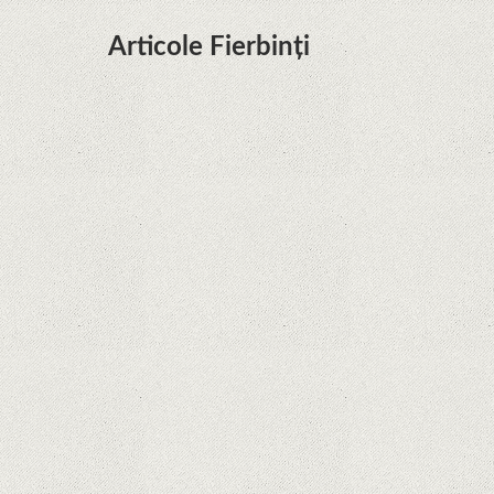
Articole Fierbinți
Dota Anime venind la Netflix în această lună de
la Legenda Korra Studio Mir
Curtea Supremă reglementează în favoarea
Google în Oracle Java Fight
Zvon: aplicațiile Google nu se mai pot instala pe
terminalele Huawei cu procesoare Kirin
Huawei P50 primeşte o posibilă dată de lansare
şi e mai curând decât credeam; Are cameră
telephoto cu zoom optic variabil