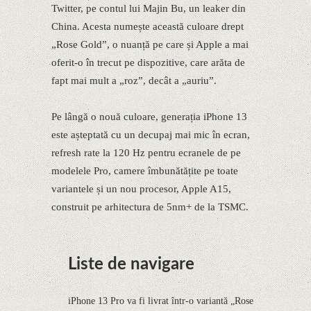
Twitter, pe contul lui Majin Bu, un leaker din
China. Acesta numește această culoare drept
„Rose Gold”, o nuanță pe care și Apple a mai
oferit-o în trecut pe dispozitive, care arăta de
fapt mai mult a „roz”, decât a „auriu”.
Pe lângă o nouă culoare, generația iPhone 13
este așteptată cu un decupaj mai mic în ecran,
refresh rate la 120 Hz pentru ecranele de pe
modelele Pro, camere îmbunătățite pe toate
variantele și un nou procesor, Apple A15,
construit pe arhitectura de 5nm+ de la TSMC.
Liste de navigare
iPhone 13 Pro va fi livrat într-o variantă „Rose